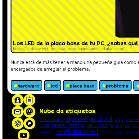
Los LED de la placa base de tu PC, ¿sabes qué 
https://hardzone.es/tutoriales/reparacion/indicador-led-placa-base/
Nunca está de más tener a mano una pequeña guía como es
encargados de arreglar el problema.
hardware
led
placa base
problema
«Proxy: sistema que actúa como intermediar
Nube de etiquetas
Android
Alphabet
app
actualización
concepto
Internet
Inteligencia Artificial
juego
men
lista
teléfono móvil
truco
streaming
tutorial
Unión Euro