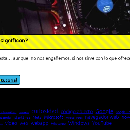
significan?
ta… aunque, no nos engañemos, si nos sirve con lo que ofrece 
tutorial
io entre cliente y servidor en una red»
curiosidad
Google
código abierto
Google C
 informático
consejo
navegador web
nov
Microsoft
Meta
sajería instantánea
Mozilla Firefox
Windows
vídeo
webapp
YouTube
web
WhatsApp
pea