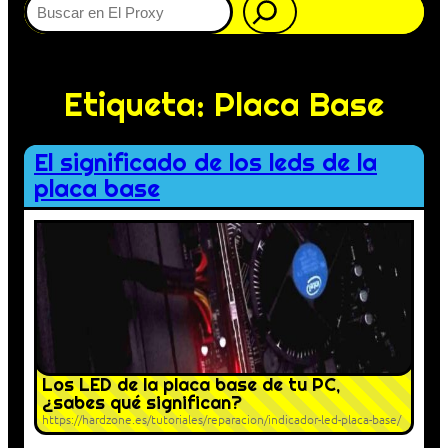
Etiqueta:
Placa Base
El significado de los leds de la
placa base
Los LED de la placa base de tu PC,
¿sabes qué significan?
https://hardzone.es/tutoriales/reparacion/indicador-led-placa-base/