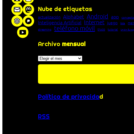
Nube de etiquetas
Android
Alphabet
app
actualización
concepto
Internet
Inteligencia Artificial
juego
men
lista
teléfono móvil
truco
streaming
tutorial
Unión Euro
Archivo
mensual
Archivos
Política de privacida
d
RSS