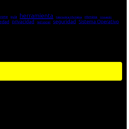
herramienta
hrome
guía
Informática
historia de la Informática
innovación
seguridad
edad
privacidad
Sistema Operativo
red social