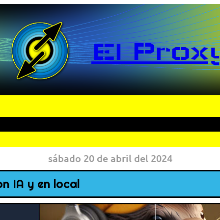
El Prox
sábado 20 de abril del 2024
n IA y en local