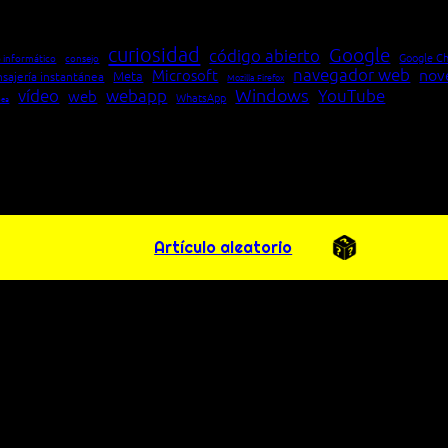
curiosidad
Google
código abierto
Google C
 informático
consejo
navegador web
nov
Microsoft
Meta
sajería instantánea
Mozilla Firefox
Windows
vídeo
webapp
YouTube
web
WhatsApp
pea
Artículo aleatorio