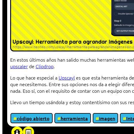
Upscayl: Herramienta para agrandar imágenes 
https://www.neoteo.com/upscayl-herramienta-para-agrandar-imagenes-sin-p
En estos últimos años han salido muchas herramientas we
upscaler
de
Clipdrop
.
Lo que hace especial a
Upscayl
es que esta herramienta de 
que necesitemos. Entre sus opciones nos da a elegir diferen
nada. Eso sí, con el requisito de contar con un equipo con 
Llevo un tiempo usándola y estoy contentísimo con sus res
código abierto
herramienta
imagen
Int
«Proxy: sistema que actúa como intermediar