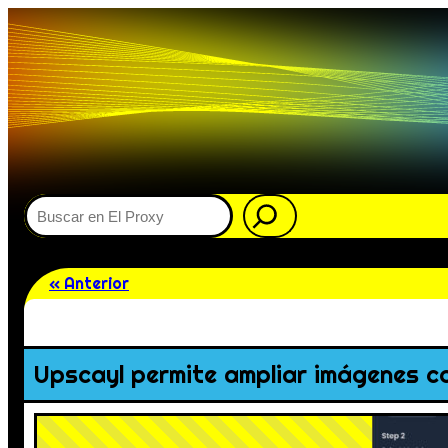
Buscar
« Anterior
Upscayl permite ampliar imágenes co