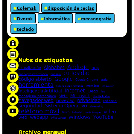
Colemak
disposición de teclas
Dvorak
Informática
mecanografía
teclado
«Proxy: sistema que actúa como intermediario
entre cliente y servidor en una red»
Nube de etiquetas
Android
Alphabet
app
actualización
curiosidad
concepto informático
consejo
Google
código abierto
Google Chrome
guía
herramienta
Informática
historia de la Informática
innovación
Internet
Inteligencia Artificial
juego
lista
Microsoft
Meta
mensajería instantánea
Mozilla Firefox
navegador web
novedad
privacidad
red social
seguridad
Sistema Operativo
streaming
teléfono móvil
vídeo
truco
tutorial
Unión Europea
Windows
webapp
YouTube
web
WhatsApp
Archivo
mensual