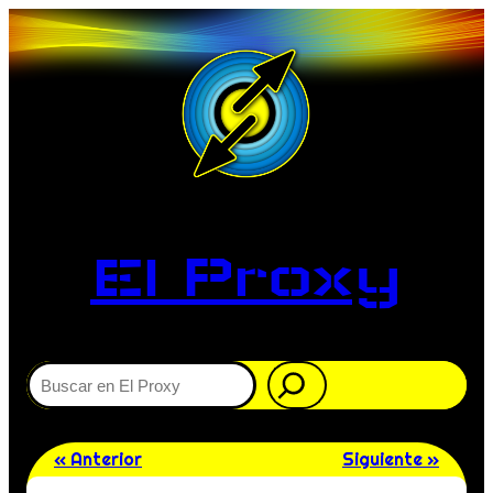
El Proxy
Buscar
« Anterior
Siguiente »