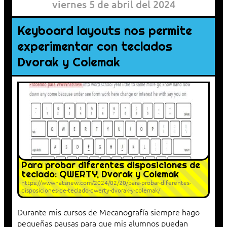
viernes 5 de abril del 2024
Keyboard layouts nos permite
experimentar con teclados
Dvorak y Colemak
Para probar diferentes disposiciones de
teclado: QWERTY, Dvorak y Colemak
https://wwwhatsnew.com/2024/02/20/para-probar-diferentes-
disposiciones-de-teclado-qwerty-dvorak-y-colemak/
Durante mis cursos de Mecanografía siempre hago
pequeñas pausas para que mis alumnos puedan