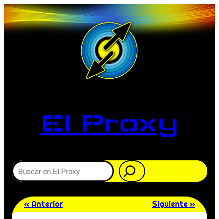
El Proxy
Buscar
« Anterior
Siguiente »