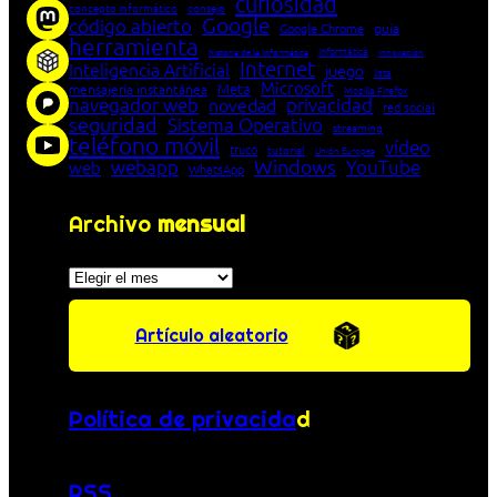
curiosidad
concepto informático
consejo
Google
código abierto
Google Chrome
guía
herramienta
Informática
historia de la Informática
innovación
Internet
Inteligencia Artificial
juego
lista
Microsoft
Meta
mensajería instantánea
Mozilla Firefox
navegador web
novedad
privacidad
red social
seguridad
Sistema Operativo
streaming
teléfono móvil
vídeo
truco
tutorial
Unión Europea
Windows
webapp
YouTube
web
WhatsApp
Archivo
mensual
Archivos
Artículo aleatorio
Política de privacida
d
RSS