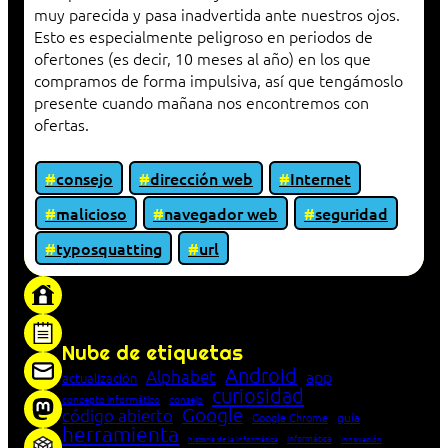
muy parecida y pasa inadvertida ante nuestros ojos.
Esto es especialmente peligroso en periodos de
ofertones (es decir, 10 meses al año) en los que
compramos de forma impulsiva, así que tengámoslo
presente cuando mañana nos encontremos con
ofertas.
consejo
dirección web
Internet
malicioso
navegador web
seguridad
typosquatting
url
«Proxy: sistema que actúa como intermediario
entre cliente y servidor en una red»
Nube de etiquetas
Android
Alphabet
app
actualización
curiosidad
concepto informático
consejo
Google
código abierto
Google Chrome
guía
herramienta
Informática
historia de la Informática
innovación