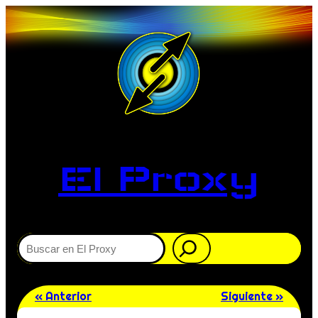
El Proxy
Buscar
« Anterior
Siguiente »