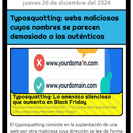
jueves 26 de diciembre del 2024
Typosquatting: webs maliciosas
cuyos nombres se parecen
demasiado a las auténticas
Typosquatting: La amenaza silenciosa
que aumenta en Black Friday
https://wwwhatsnew.com/2024/11/12/typosquatting-la-amenaza-
silenciosa-que-aumenta-en-black-friday/
El typosquatting consiste en la suplantación de una
web por otra maliciosa cuya dirección se lee de forma