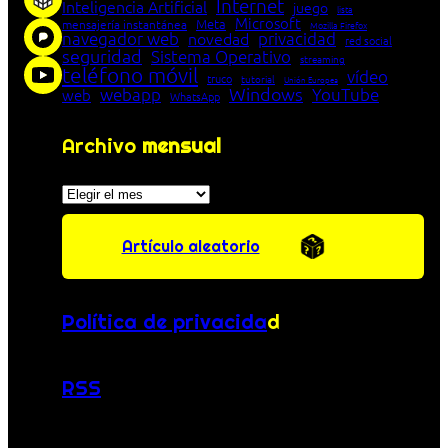
Internet
Inteligencia Artificial
juego
lista
Microsoft
Meta
mensajería instantánea
Mozilla Firefox
navegador web
novedad
privacidad
red social
seguridad
Sistema Operativo
streaming
teléfono móvil
vídeo
truco
tutorial
Unión Europea
Windows
webapp
YouTube
web
WhatsApp
Archivo
mensual
Archivos
Artículo aleatorio
Política de privacida
d
RSS