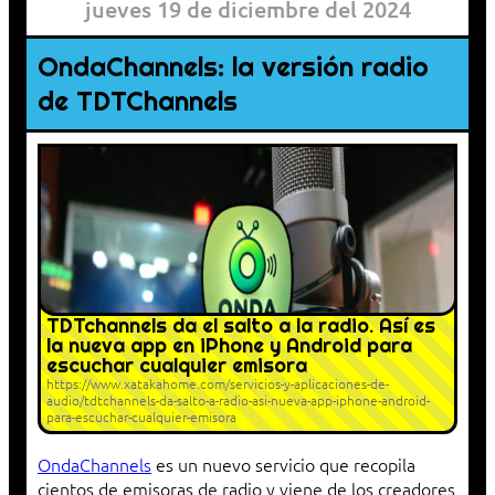
jueves 19 de diciembre del 2024
OndaChannels: la versión radio
de TDTChannels
TDTchannels da el salto a la radio. Así es
la nueva app en iPhone y Android para
escuchar cualquier emisora
https://www.xatakahome.com/servicios-y-aplicaciones-de-
audio/tdtchannels-da-salto-a-radio-asi-nueva-app-iphone-android-
para-escuchar-cualquier-emisora
OndaChannels
es un nuevo servicio que recopila
cientos de emisoras de radio y viene de los creadores