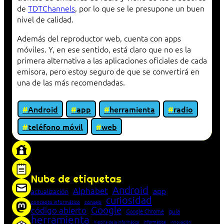
de
TDTChannels
, por lo que se le presupone un buen
nivel de calidad.
Además del reproductor web, cuenta con apps
móviles. Y, en ese sentido, está claro que no es la
primera alternativa a las aplicaciones oficiales de cada
emisora, pero estoy seguro de que se convertirá en
una de las más recomendadas.
Android
app
herramienta
radio
teléfono móvil
web
«Proxy: sistema que actúa como intermediario
entre cliente y servidor en una red»
Nube de etiquetas
Android
Alphabet
app
actualización
curiosidad
concepto informático
consejo
Google
código abierto
Google Chrome
guía
herramienta
Informática
historia de la Informática
innovación