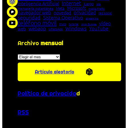
Internet
Inteligencia Artificial
juego
lista
Microsoft
Meta
mensajería instantánea
Mozilla Firefox
navegador web
novedad
privacidad
red social
seguridad
Sistema Operativo
streaming
teléfono móvil
vídeo
truco
tutorial
Unión Europea
Windows
webapp
YouTube
web
WhatsApp
Archivo
mensual
Archivos
Artículo aleatorio
Política de privacida
d
RSS