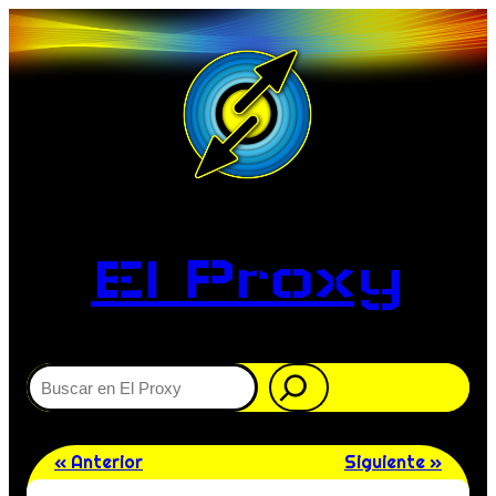
El Proxy
Buscar
« Anterior
Siguiente »