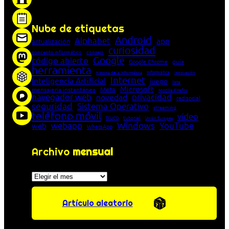
entre cliente y servidor en una red»
Nube de etiquetas
Android
Alphabet
app
actualización
curiosidad
concepto informático
consejo
Google
código abierto
Google Chrome
guía
herramienta
Informática
historia de la Informática
innovación
Internet
Inteligencia Artificial
juego
lista
Microsoft
Meta
mensajería instantánea
Mozilla Firefox
navegador web
novedad
privacidad
red social
seguridad
Sistema Operativo
streaming
teléfono móvil
vídeo
truco
tutorial
Unión Europea
Windows
webapp
YouTube
web
WhatsApp
Archivo
mensual
Archivos
Artículo aleatorio