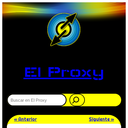
El Proxy
Buscar
« Anterior
Siguiente »