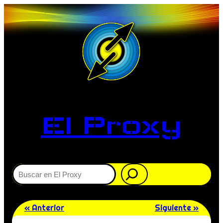
El Proxy
Buscar
« Anterior
Siguiente »