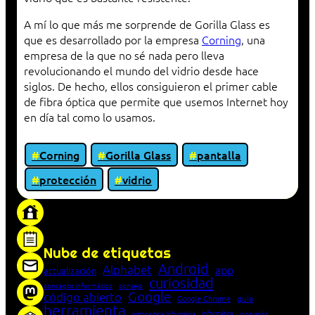
A mí lo que más me sorprende de Gorilla Glass es
que es desarrollado por la empresa
Corning
, una
empresa de la que no sé nada pero lleva
revolucionando el mundo del vidrio desde hace
siglos. De hecho, ellos consiguieron el primer cable
de fibra óptica que permite que usemos Internet hoy
en día tal como lo usamos.
Corning
Gorilla Glass
pantalla
protección
vidrio
«Proxy: sistema que actúa como intermediario
entre cliente y servidor en una red»
Nube de etiquetas
Android
Alphabet
app
actualización
curiosidad
concepto informático
consejo
Google
código abierto
Google Chrome
guía
herramienta
Informática
historia de la Informática
innovación