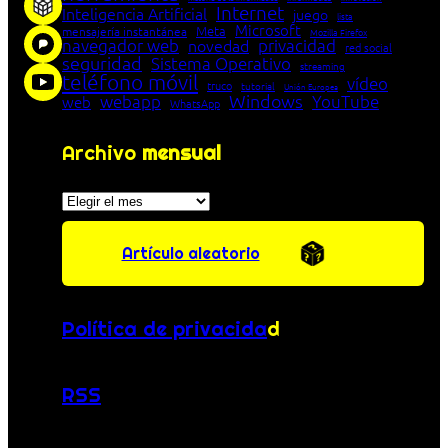
Internet
Inteligencia Artificial
juego
lista
Microsoft
Meta
mensajería instantánea
Mozilla Firefox
navegador web
novedad
privacidad
red social
seguridad
Sistema Operativo
streaming
teléfono móvil
vídeo
truco
tutorial
Unión Europea
Windows
webapp
YouTube
web
WhatsApp
Archivo
mensual
Archivos
Artículo aleatorio
Política de privacida
d
RSS