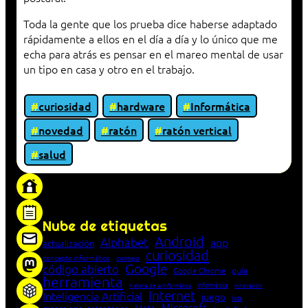
Toda la gente que los prueba dice haberse adaptado
rápidamente a ellos en el día a día y lo único que me
echa para atrás es pensar en el mareo mental de usar
un tipo en casa y otro en el trabajo.
curiosidad
hardware
Informática
novedad
ratón
ratón vertical
salud
«Proxy: sistema que actúa como intermediario
entre cliente y servidor en una red»
Nube de etiquetas
Android
Alphabet
app
actualización
curiosidad
concepto informático
consejo
Google
código abierto
Google Chrome
guía
herramienta
Informática
historia de la Informática
innovación
Internet
Inteligencia Artificial
juego
lista
Microsoft
Meta