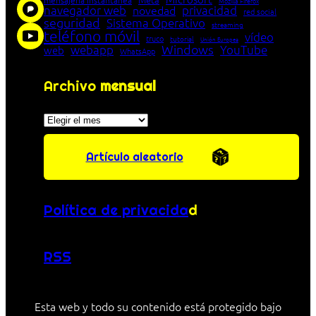
mensajería instantánea
Mozilla Firefox
navegador web
novedad
privacidad
red social
seguridad
Sistema Operativo
streaming
teléfono móvil
vídeo
truco
tutorial
Unión Europea
Windows
webapp
YouTube
web
WhatsApp
Archivo
mensual
Archivos
Artículo aleatorio
Política de privacida
d
RSS
Esta web y todo su contenido está protegido bajo