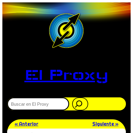
El Proxy
Buscar
« Anterior
Siguiente »