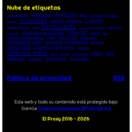
Nube de etiquetas
Android
Alphabet
app
actualización
concepto informático
curiosidad
Google
código abierto
consejo
herramienta
Google Chrome
guía
Informática
historia de la Informática
Internet
Inteligencia Artificial
juego
lista
innovación
Microsoft
Meta
mensajería instantánea
Mozilla Firefox
navegador web
novedad
privacidad
red social
seguridad
Sistema Operativo
streaming
teléfono móvil
vídeo
web
truco
tutorial
Unión Europea
Windows
webapp
YouTube
WhatsApp
Política de privacidad
RSS
Esta web y todo su contenido está protegido bajo
licencia
Creative Commons BY-NC-SA 4.0
El Proxy 2016 – 2026