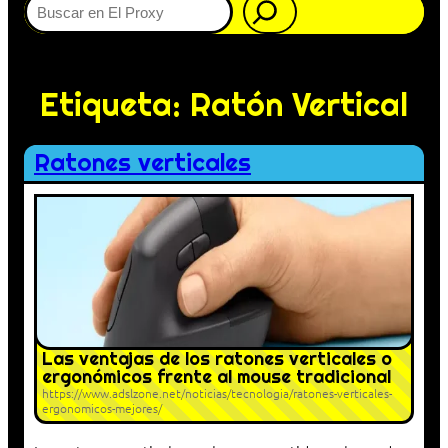
Etiqueta:
Ratón Vertical
Ratones verticales
Las ventajas de los ratones verticales o
ergonómicos frente al mouse tradicional
https://www.adslzone.net/noticias/tecnologia/ratones-verticales-
ergonomicos-mejores/