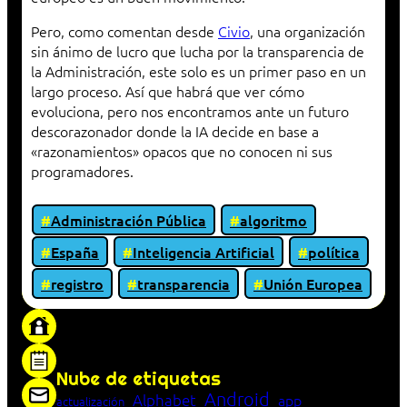
Pero, como comentan desde
Civio
, una organización
sin ánimo de lucro que lucha por la transparencia de
la Administración, este solo es un primer paso en un
largo proceso. Así que habrá que ver cómo
evoluciona, pero nos encontramos ante un futuro
descorazonador donde la IA decide en base a
«razonamientos» opacos que no conocen ni sus
programadores.
Administración Pública
algoritmo
España
Inteligencia Artificial
política
registro
transparencia
Unión Europea
«Proxy: sistema que actúa como intermediario
entre cliente y servidor en una red»
Nube de etiquetas
Android
Alphabet
app
actualización