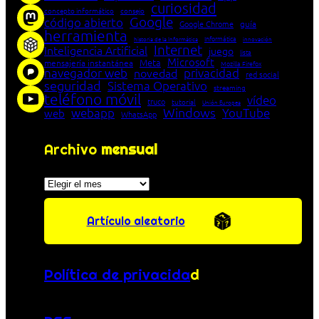
curiosidad
concepto informático
consejo
Google
código abierto
Google Chrome
guía
herramienta
Informática
historia de la Informática
innovación
Internet
Inteligencia Artificial
juego
lista
Microsoft
Meta
mensajería instantánea
Mozilla Firefox
navegador web
novedad
privacidad
red social
seguridad
Sistema Operativo
streaming
teléfono móvil
vídeo
truco
tutorial
Unión Europea
Windows
webapp
YouTube
web
WhatsApp
Archivo
mensual
Archivos
Artículo aleatorio
Política de privacida
d