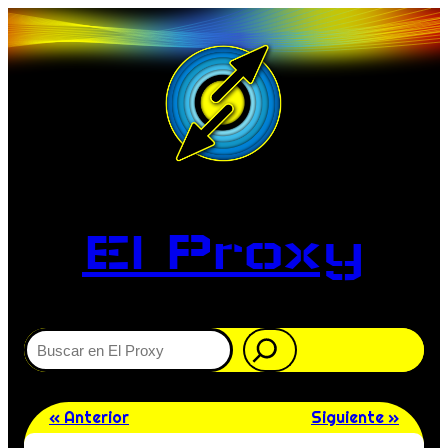
El Proxy
Buscar
« Anterior
Siguiente »