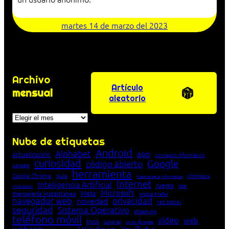
martes 14 de marzo del 2023
Archivo
Artículo
mensual
aleatorio
Archivos
Nube de etiquetas
Android
Alphabet
app
actualización
concepto informático
curiosidad
Google
código abierto
consejo
herramienta
Google Chrome
guía
Informática
historia de la Informática
Internet
Inteligencia Artificial
juego
lista
innovación
Microsoft
Meta
mensajería instantánea
Mozilla Firefox
navegador web
novedad
privacidad
red social
seguridad
Sistema Operativo
streaming
teléfono móvil
vídeo
web
truco
tutorial
Unión Europea
Windows