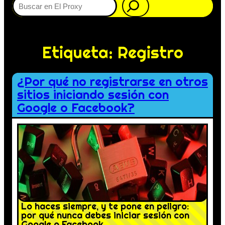
Etiqueta:
Registro
¿Por qué no registrarse en otros
sitios iniciando sesión con
Google o Facebook?
Lo haces siempre, y te pone en peligro:
por qué nunca debes iniciar sesión con
Google o Facebook