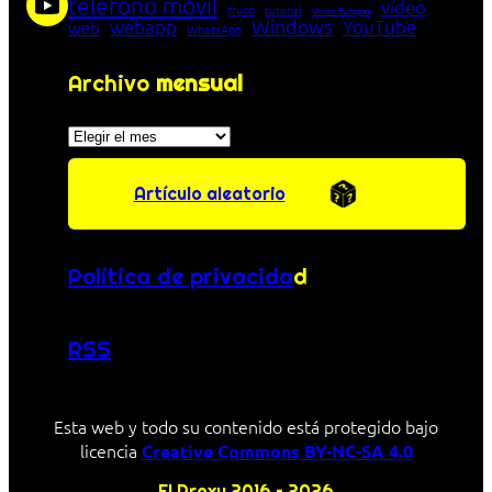
teléfono móvil
vídeo
truco
tutorial
Unión Europea
Windows
webapp
YouTube
web
WhatsApp
Archivo
mensual
Archivos
Artículo aleatorio
Política de privacida
d
RSS
Esta web y todo su contenido está protegido bajo
licencia
Creative Commons BY-NC-SA 4.0
El Proxy 2016 – 2026