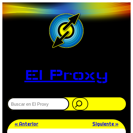
El Proxy
Buscar
« Anterior
Siguiente »