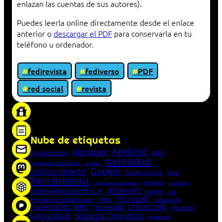
enlazan las cuentas de sus autores).
Puedes leerla online directamente desde el enlace
anterior o
descargar el PDF
para conservarla en tu
teléfono u ordenador.
fedirevista
fediverso
PDF
red social
revista
«Proxy: sistema que actúa como intermediario
entre cliente y servidor en una red»
Nube de etiquetas
Android
Alphabet
app
actualización
curiosidad
concepto informático
consejo
Google
código abierto
Google Chrome
guía
herramienta
Informática
historia de la Informática
innovación
Internet
Inteligencia Artificial
juego
lista
Microsoft
Meta
mensajería instantánea
Mozilla Firefox
navegador web
novedad
privacidad
red social
seguridad
Sistema Operativo
streaming