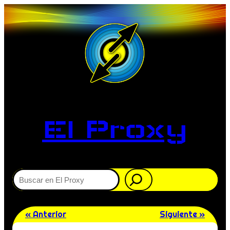
El Proxy
Buscar
« Anterior
Siguiente »