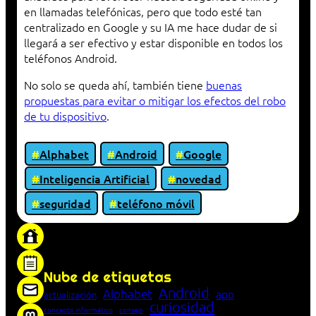
en llamadas telefónicas, pero que todo esté tan
centralizado en Google y su IA me hace dudar de si
llegará a ser efectivo y estar disponible en todos los
teléfonos Android.
No solo se queda ahí, también tiene
buenas
propuestas para evitar o mitigar los efectos del robo
de tu dispositivo
.
Alphabet
Android
Google
Inteligencia Artificial
novedad
seguridad
teléfono móvil
«Proxy: sistema que actúa como intermediario
entre cliente y servidor en una red»
Nube de etiquetas
Android
Alphabet
app
actualización
curiosidad
concepto informático
consejo