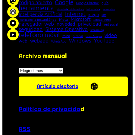
Google
código abierto
Google Chrome
guía
herramienta
Informática
historia de la Informática
innovación
Internet
Inteligencia Artificial
juego
lista
Microsoft
Meta
mensajería instantánea
Mozilla Firefox
navegador web
novedad
privacidad
red social
seguridad
Sistema Operativo
streaming
teléfono móvil
vídeo
truco
tutorial
Unión Europea
Windows
webapp
YouTube
web
WhatsApp
Archivo
mensual
Archivos
Artículo aleatorio
Política de privacida
d
RSS