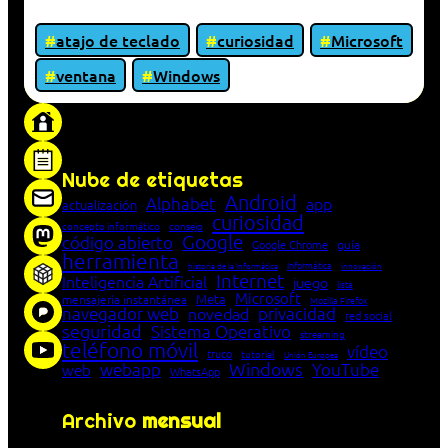
atajo de teclado
curiosidad
Microsoft
ventana
Windows
«Proxy: sistema que actúa como intermediario
entre cliente y servidor en una red»
Nube de etiquetas
Android
Alphabet
app
actualización
curiosidad
concepto informático
consejo
Google
código abierto
Google Chrome
guía
herramienta
Informática
historia de la Informática
innovación
Internet
Inteligencia Artificial
juego
lista
Microsoft
Meta
mensajería instantánea
Mozilla Firefox
navegador web
novedad
privacidad
red social
seguridad
Sistema Operativo
streaming
teléfono móvil
vídeo
truco
tutorial
Unión Europea
Windows
webapp
YouTube
web
WhatsApp
Archivo
mensual