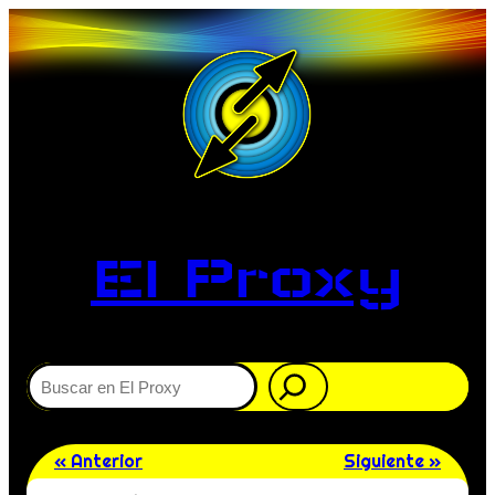
El Proxy
Buscar
« Anterior
Siguiente »