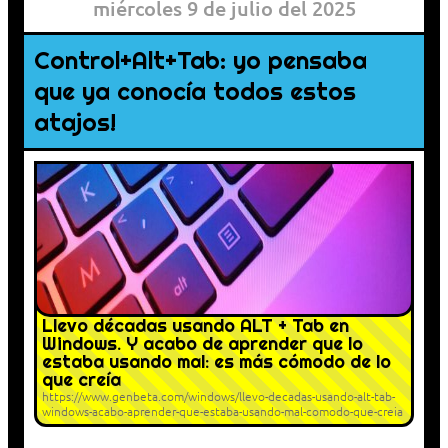
miércoles 9 de julio del 2025
Control+Alt+Tab: yo pensaba
que ya conocía todos estos
atajos!
Llevo décadas usando ALT + Tab en
Windows. Y acabo de aprender que lo
estaba usando mal: es más cómodo de lo
que creía
https://www.genbeta.com/windows/llevo-decadas-usando-alt-tab-
windows-acabo-aprender-que-estaba-usando-mal-comodo-que-creia