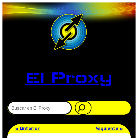
El Proxy
Buscar
« Anterior
Siguiente »