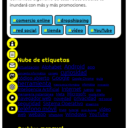
inundará con más y más promociones.
comercio online
dropshipping
red social
tienda
vídeo
YouTube
«Proxy: sistema que actúa como intermediario
entre cliente y servidor en una red»
Nube de etiquetas
Android
Alphabet
app
actualización
curiosidad
concepto informático
consejo
Google
código abierto
Google Chrome
guía
herramienta
Informática
historia de la Informática
innovación
Internet
Inteligencia Artificial
juego
lista
Microsoft
Meta
mensajería instantánea
Mozilla Firefox
navegador web
novedad
privacidad
red social
seguridad
Sistema Operativo
streaming
teléfono móvil
vídeo
truco
tutorial
Unión Europea
Windows
webapp
YouTube
web
WhatsApp