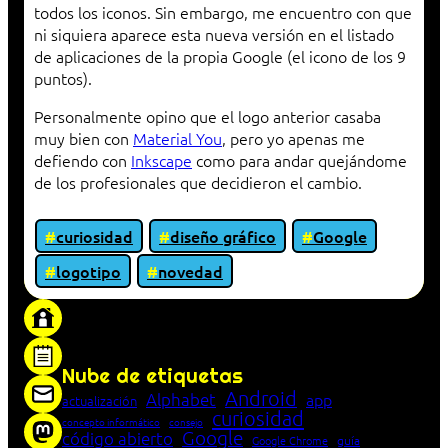
todos los iconos. Sin embargo, me encuentro con que
ni siquiera aparece esta nueva versión en el listado
de aplicaciones de la propia Google (el icono de los 9
puntos).
Personalmente opino que el logo anterior casaba
muy bien con
Material You
, pero yo apenas me
defiendo con
Inkscape
como para andar quejándome
de los profesionales que decidieron el cambio.
curiosidad
diseño gráfico
Google
logotipo
novedad
«Proxy: sistema que actúa como intermediario
entre cliente y servidor en una red»
Nube de etiquetas
Android
Alphabet
app
actualización
curiosidad
concepto informático
consejo
Google
código abierto
Google Chrome
guía