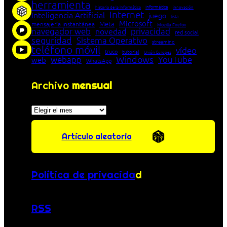
herramienta
Informática
historia de la Informática
innovación
Internet
Inteligencia Artificial
juego
lista
Microsoft
Meta
mensajería instantánea
Mozilla Firefox
navegador web
novedad
privacidad
red social
seguridad
Sistema Operativo
streaming
teléfono móvil
vídeo
truco
tutorial
Unión Europea
Windows
webapp
YouTube
web
WhatsApp
Archivo
mensual
Archivos
Artículo aleatorio
Política de privacida
d
RSS