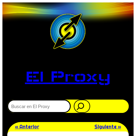
El Proxy
Buscar
« Anterior
Siguiente »