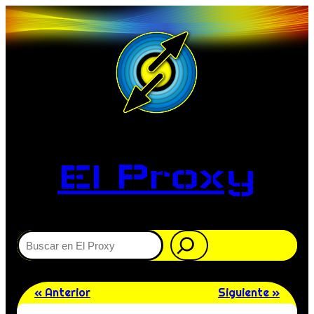
El Proxy
Buscar
« Anterior
Siguiente »