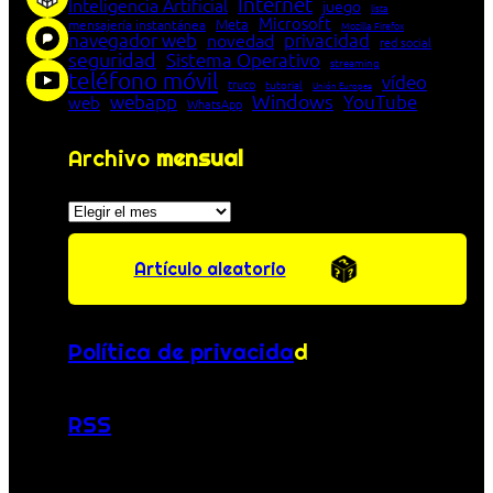
Internet
Inteligencia Artificial
juego
lista
Microsoft
Meta
mensajería instantánea
Mozilla Firefox
navegador web
novedad
privacidad
red social
seguridad
Sistema Operativo
streaming
teléfono móvil
vídeo
truco
tutorial
Unión Europea
Windows
webapp
YouTube
web
WhatsApp
Archivo
mensual
Archivos
Artículo aleatorio
Política de privacida
d
RSS