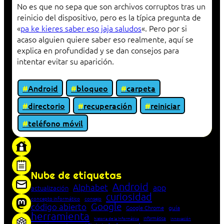
No es que no sepa que son archivos corruptos tras un
reinicio del dispositivo, pero es la típica pregunta de
«
pa ke kieres saber eso jaja saludos
«. Pero por si
acaso alguien quiere saber eso realmente, aquí se
explica en profundidad y se dan consejos para
intentar evitar su aparición.
Android
bloqueo
carpeta
directorio
recuperación
reiniciar
teléfono móvil
«Proxy: sistema que actúa como intermediario
entre cliente y servidor en una red»
Nube de etiquetas
Android
Alphabet
app
actualización
curiosidad
concepto informático
consejo
Google
código abierto
Google Chrome
guía
herramienta
Informática
historia de la Informática
innovación