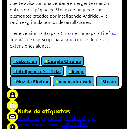
que te avisa con una ventana emergente cuando
entras en la página de Steam de un juego con
elementos creados por Inteligencia Artificial y la
razón esgrimida por los desarrolladores.
Tiene versión tanto para
Chrome
como para
Firefox
,
además de userscript para quien no se fíe de las
extensiones ajenas.
extensión
Google Chrome
Inteligencia Artificial
juego
Mozilla Firefox
navegador web
Steam
«Proxy: sistema que actúa como intermediario
entre cliente y servidor en una red»
Nube de etiquetas
Android
Alphabet
app
actualización
curiosidad
concepto informático
consejo