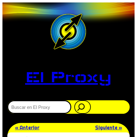
El Proxy
Buscar
« Anterior
Siguiente »