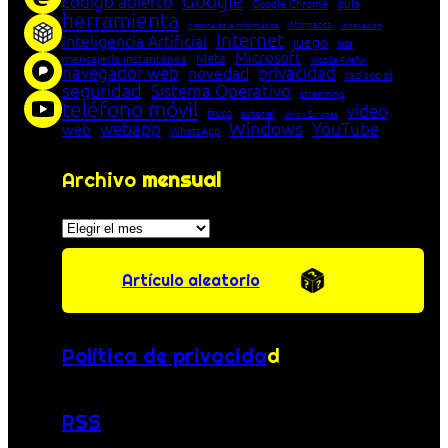
Google
código abierto
Google Chrome
guía
herramienta
Informática
historia de la Informática
innovación
Internet
Inteligencia Artificial
juego
lista
Microsoft
Meta
mensajería instantánea
Mozilla Firefox
navegador web
novedad
privacidad
red social
seguridad
Sistema Operativo
streaming
teléfono móvil
vídeo
truco
tutorial
Unión Europea
Windows
webapp
YouTube
web
WhatsApp
Archivo
mensual
Archivos
Artículo aleatorio
Política de privacida
d
RSS