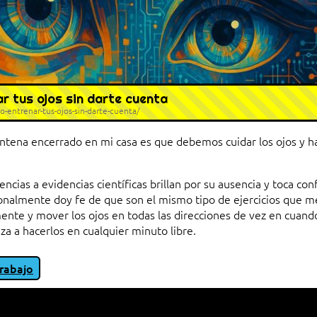
nar tus ojos sin darte cuenta
-entrenar-tus-ojos-sin-darte-cuenta/
entena encerrado en mi casa es que debemos cuidar los ojos y 
encias a evidencias científicas brillan por su ausencia y toca co
nalmente doy fe de que son el mismo tipo de ejercicios que me
nte y mover los ojos en todas las direcciones de vez en cuando
 a hacerlos en cualquier minuto libre.
rabajo
io entre cliente y servidor en una red»