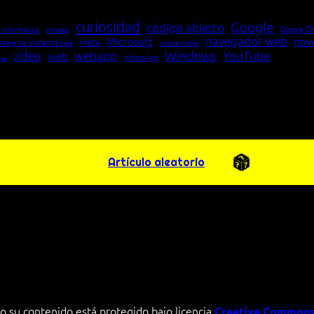
curiosidad
Google
código abierto
Google C
 informático
consejo
navegador web
nov
Microsoft
Meta
sajería instantánea
Mozilla Firefox
Windows
vídeo
webapp
YouTube
web
WhatsApp
pea
Artículo aleatorio
o su contenido está protegido bajo licencia
Creative Commons