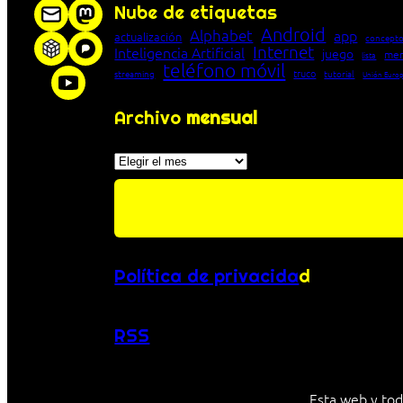
Nube de etiquetas
Android
Alphabet
app
actualización
concepto
Internet
Inteligencia Artificial
juego
men
lista
teléfono móvil
truco
streaming
tutorial
Unión Euro
Archivo
mensual
Archivos
Política de privacida
d
RSS
Esta web y tod