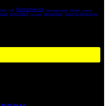
herramienta
hrome
guía
Informática
historia de la Informática
innovación
seguridad
edad
privacidad
Sistema Operativo
red social
 BY-NC-SA 4.0