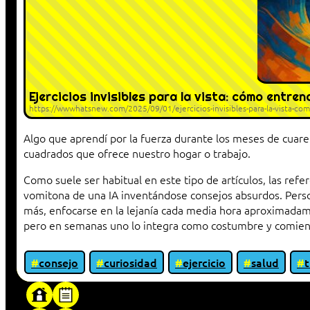
Ejercicios invisibles para la vista: cómo entre
https://wwwhatsnew.com/2025/09/01/ejercicios-invisibles-para-la-vista-como
Algo que aprendí por la fuerza durante los meses de cuar
cuadrados que ofrece nuestro hogar o trabajo.
Como suele ser habitual en este tipo de artículos, las refer
vomitona de una IA inventándose consejos absurdos. Perso
más, enfocarse en la lejanía cada media hora aproximadame
pero en semanas uno lo integra como costumbre y comienza
consejo
curiosidad
ejercicio
salud
t
«Proxy: sistema que actúa como intermediar