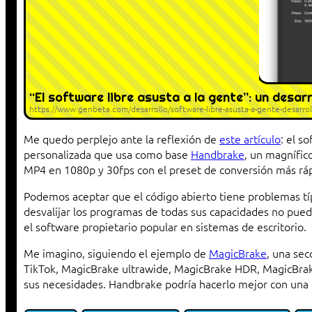
“El software libre asusta a la gente”: un desar
https://www.genbeta.com/desarrollo/software-libre-asusta-a-gente-desarroll
Me quedo perplejo ante la reflexión de
este artículo
: el s
personalizada que usa como base
Handbrake
, un magnífic
MP4 en 1080p y 30fps con el preset de conversión más ráp
Podemos aceptar que el código abierto tiene problemas tí
desvalijar los programas de todas sus capacidades no puede
el software propietario popular en sistemas de escritorio.
Me imagino, siguiendo el ejemplo de
MagicBrake
, una se
TikTok, MagicBrake ultrawide, MagicBrake HDR, MagicBrak
sus necesidades. Handbrake podría hacerlo mejor con una o