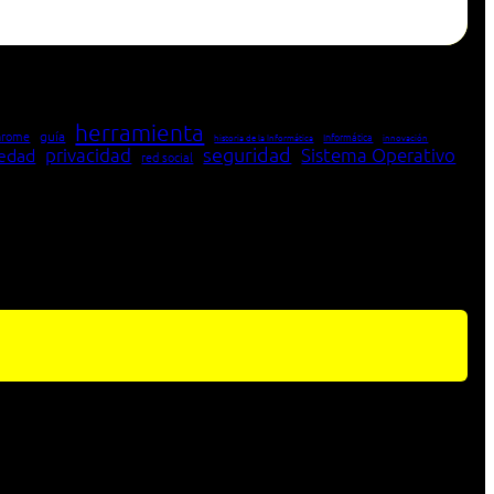
herramienta
hrome
guía
Informática
historia de la Informática
innovación
seguridad
edad
privacidad
Sistema Operativo
red social