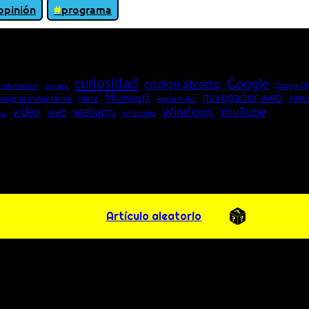
opinión
programa
io entre cliente y servidor en una red»
curiosidad
Google
código abierto
Google C
 informático
consejo
navegador web
nov
Microsoft
Meta
sajería instantánea
Mozilla Firefox
Windows
vídeo
webapp
YouTube
web
WhatsApp
pea
Artículo aleatorio