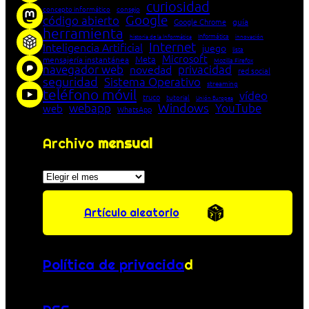
curiosidad
concepto informático
consejo
Google
código abierto
Google Chrome
guía
herramienta
Informática
historia de la Informática
innovación
Internet
Inteligencia Artificial
juego
lista
Microsoft
Meta
mensajería instantánea
Mozilla Firefox
navegador web
novedad
privacidad
red social
seguridad
Sistema Operativo
streaming
teléfono móvil
vídeo
truco
tutorial
Unión Europea
Windows
webapp
YouTube
web
WhatsApp
Archivo
mensual
Archivos
Artículo aleatorio
Política de privacida
d