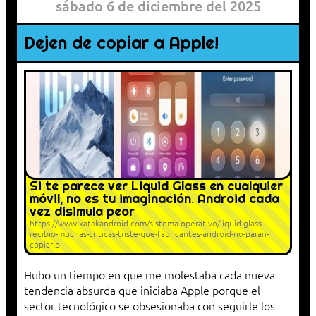
sábado 6 de diciembre del 2025
Dejen de copiar a Apple!
Si te parece ver Liquid Glass en cualquier
móvil, no es tu imaginación. Android cada
vez disimula peor
https://www.xatakandroid.com/sistema-operativo/liquid-glass-
recibio-muchas-criticas-triste-que-fabricantes-android-no-paran-
copiarlo
Hubo un tiempo en que me molestaba cada nueva
tendencia absurda que iniciaba Apple porque el
sector tecnológico se obsesionaba con seguirle los