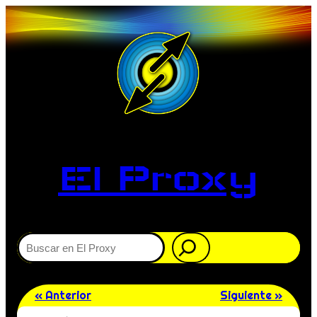
El Proxy
Buscar
« Anterior
Siguiente »