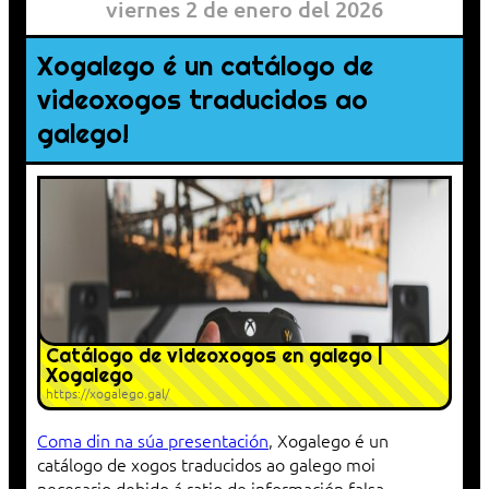
viernes 2 de enero del 2026
Xogalego é un catálogo de
videoxogos traducidos ao
galego!
Catálogo de videoxogos en galego |
Xogalego
https://xogalego.gal/
Coma din na súa presentación
, Xogalego é un
catálogo de xogos traducidos ao galego moi
necesario debido á ratio de información falsa