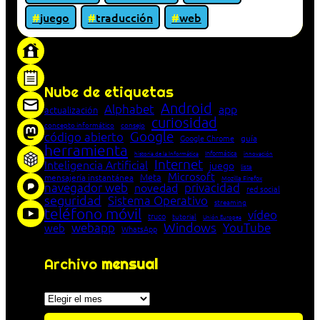
juego
traducción
web
«Proxy: sistema que actúa como intermediario
entre cliente y servidor en una red»
Nube de etiquetas
Android
Alphabet
app
actualización
curiosidad
concepto informático
consejo
Google
código abierto
Google Chrome
guía
herramienta
Informática
historia de la Informática
innovación
Internet
Inteligencia Artificial
juego
lista
Microsoft
Meta
mensajería instantánea
Mozilla Firefox
navegador web
novedad
privacidad
red social
seguridad
Sistema Operativo
streaming
teléfono móvil
vídeo
truco
tutorial
Unión Europea
Windows
webapp
YouTube
web
WhatsApp
Archivo
mensual
Archivos