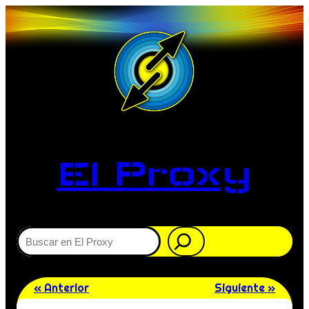
El Proxy
Buscar
« Anterior
Siguiente »