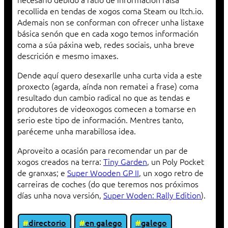
recollida en tendas de xogos coma Steam ou Itch.io.
Ademais non se conforman con ofrecer unha listaxe
básica senón que en cada xogo temos información
coma a súa páxina web, redes sociais, unha breve
descrición e mesmo imaxes.
Dende aquí quero desexarlle unha curta vida a este
proxecto (agarda, aínda non rematei a frase) coma
resultado dun cambio radical no que as tendas e
produtores de videoxogos comecen a tomarse en
serio este tipo de información. Mentres tanto,
paréceme unha marabillosa idea.
Aproveito a ocasión para recomendar un par de
xogos creados na terra:
Tiny Garden
, un Poly Pocket
de granxas; e
Super Wooden GP II
, un xogo retro de
carreiras de coches (do que teremos nos próximos
días unha nova versión,
Super Woden: Rally Edition
).
directorio
en galego
galego