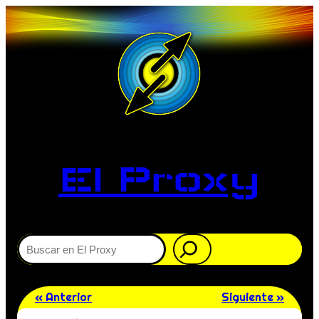
El Proxy
Buscar
« Anterior
Siguiente »