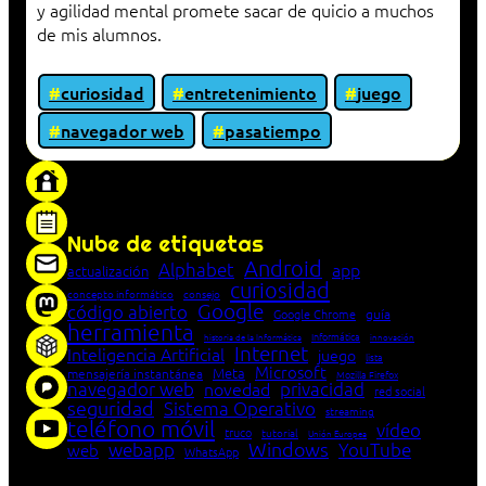
y agilidad mental promete sacar de quicio a muchos
de mis alumnos.
curiosidad
entretenimiento
juego
navegador web
pasatiempo
«Proxy: sistema que actúa como intermediario
entre cliente y servidor en una red»
Nube de etiquetas
Android
Alphabet
app
actualización
curiosidad
concepto informático
consejo
Google
código abierto
Google Chrome
guía
herramienta
Informática
historia de la Informática
innovación
Internet
Inteligencia Artificial
juego
lista
Microsoft
Meta
mensajería instantánea
Mozilla Firefox
navegador web
novedad
privacidad
red social
seguridad
Sistema Operativo
streaming
teléfono móvil
vídeo
truco
tutorial
Unión Europea
Windows
webapp
YouTube
web
WhatsApp