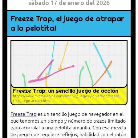
sábado 17 de enero del 2026
Freeze Trap, el juego de atrapar
a la pelotita!
Freeze Trap: un sencillo juego de acción
https://www.microsiervos.com/archivo/juegos-y-diversion/freeze-
trap-juego-accion.html
Freeze Trap
es un sencillo juego de navegador en el
que tenemos un tiempo y número de trazos limitado
para acorralar a una pelotita amarilla. Con esa mezcla
de juego que requiere reflejos, habilidad con el ratón