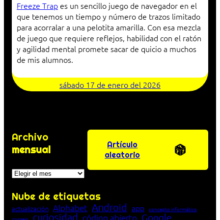
Freeze Trap
es un sencillo juego de navegador en el
que tenemos un tiempo y número de trazos limitado
para acorralar a una pelotita amarilla. Con esa mezcla
de juego que requiere reflejos, habilidad con el ratón
y agilidad mental promete sacar de quicio a muchos
de mis alumnos.
sábado 17 de enero del 2026
Archivo
Artículo
mensual
aleatorio
Archivos
Nube de etiquetas
Android
Alphabet
app
actualización
concepto informático
curiosidad
Google
código abierto
consejo