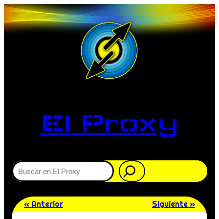
El Proxy
Buscar
« Anterior
Siguiente »