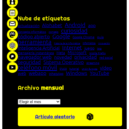
entre cliente y servidor en una red»
Nube de etiquetas
Android
Alphabet
app
actualización
curiosidad
concepto informático
consejo
Google
código abierto
Google Chrome
guía
herramienta
Informática
historia de la Informática
innovación
Internet
Inteligencia Artificial
juego
lista
Microsoft
Meta
mensajería instantánea
Mozilla Firefox
navegador web
novedad
privacidad
red social
seguridad
Sistema Operativo
streaming
teléfono móvil
vídeo
truco
tutorial
Unión Europea
Windows
webapp
YouTube
web
WhatsApp
Archivo
mensual
Archivos
Artículo aleatorio