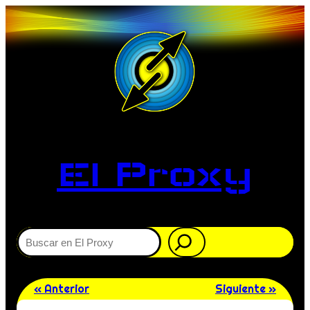
El Proxy
Buscar
« Anterior
Siguiente »