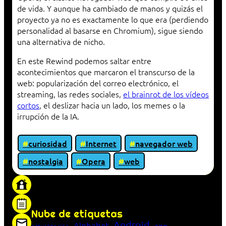
de vida. Y aunque ha cambiado de manos y quizás el
proyecto ya no es exactamente lo que era (perdiendo
personalidad al basarse en Chromium), sigue siendo
una alternativa de nicho.
En este Rewind podemos saltar entre
acontecimientos que marcaron el transcurso de la
web: popularización del correo electrónico, el
streaming, las redes sociales,
el brainrot de los vídeos
cortos
, el deslizar hacia un lado, los memes o la
irrupción de la IA.
curiosidad
Internet
navegador web
nostalgia
Opera
web
«Proxy: sistema que actúa como intermediario
entre cliente y servidor en una red»
Nube de etiquetas
Android
Alphabet
app