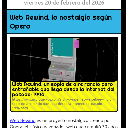
viernes 20 de febrero del 2026
Web Rewind, la nostalgia según
Opera
Web Rewind, un soplo de aire rancio pero
entrañable que llega desde la Internet del
pasado: 1996
https://www.microsiervos.com/archivo/internet/weweb-rewind-un-
soplo-de-aire-rancio-que-llega-desde-la-internet-del-pasado-
1996.html
Web Rewind
es un proyecto nostálgico creado por
Opera, el clásico navegador web que cumplió 30 años