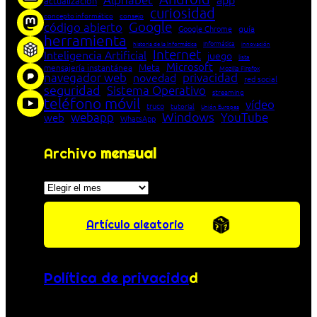
actualización
curiosidad
concepto informático
consejo
Google
código abierto
Google Chrome
guía
herramienta
Informática
historia de la Informática
innovación
Internet
Inteligencia Artificial
juego
lista
Microsoft
Meta
mensajería instantánea
Mozilla Firefox
navegador web
novedad
privacidad
red social
seguridad
Sistema Operativo
streaming
teléfono móvil
vídeo
truco
tutorial
Unión Europea
Windows
webapp
YouTube
web
WhatsApp
Archivo
mensual
Archivos
Artículo aleatorio
Política de privacida
d