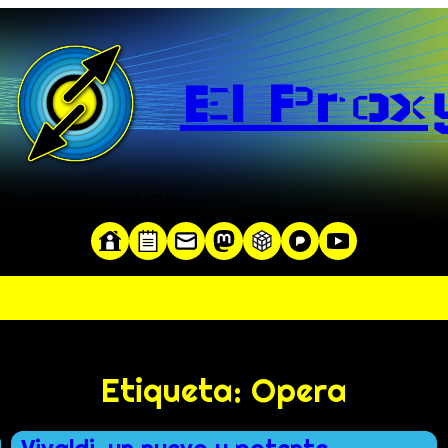
El Prox
te y servidor en una red»
Etiqueta:
Opera