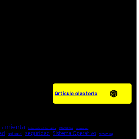
Artículo aleatorio
ramienta
Informática
historia de la Informática
innovación
seguridad
dad
Sistema Operativo
red social
streaming