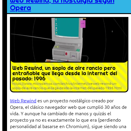
Web Rewind, la nostalgia según
Opera
Web Rewind, un soplo de aire rancio pero
entrañable que llega desde la Internet del
pasado: 1996
https://www.microsiervos.com/archivo/internet/weweb-rewind-un-
soplo-de-aire-rancio-que-llega-desde-la-internet-del-pasado-1996.html
Web Rewind
es un proyecto nostálgico creado por
Opera, el clásico navegador web que cumplió 30 años de
vida. Y aunque ha cambiado de manos y quizás el
proyecto ya no es exactamente lo que era (perdiendo
personalidad al basarse en Chromium), sigue siendo una