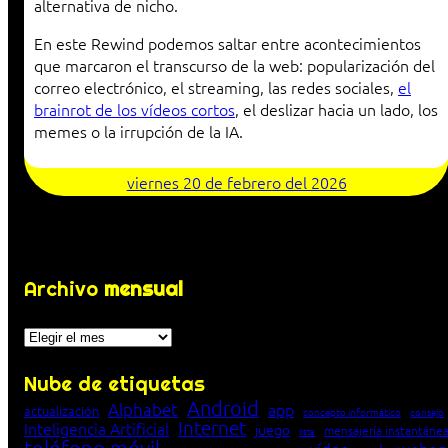
alternativa de nicho.
En este Rewind podemos saltar entre acontecimientos
que marcaron el transcurso de la web: popularización del
correo electrónico, el streaming, las redes sociales,
el
brainrot de los vídeos cortos
, el deslizar hacia un lado, los
memes o la irrupción de la IA.
viernes 20 de febrero del 2026
Archivo
mensual
Archivos
Nube de etiquetas
Android
Alphabet
app
actualización
concepto informático
consejo
Internet
Inteligencia Artificial
juego
mensajería instantáne
lista
teléfono móvil