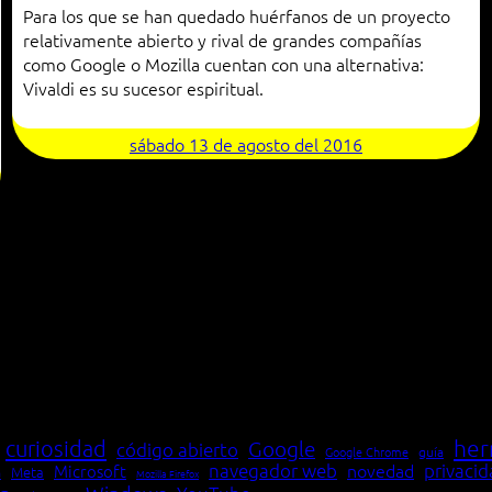
Para los que se han quedado huérfanos de un proyecto
relativamente abierto y rival de grandes compañías
como Google o Mozilla cuentan con una alternativa:
Vivaldi es su sucesor espiritual.
sábado 13 de agosto del 2016
her
curiosidad
Google
código abierto
Google Chrome
guía
navegador web
novedad
privaci
Microsoft
Meta
a
Mozilla Firefox