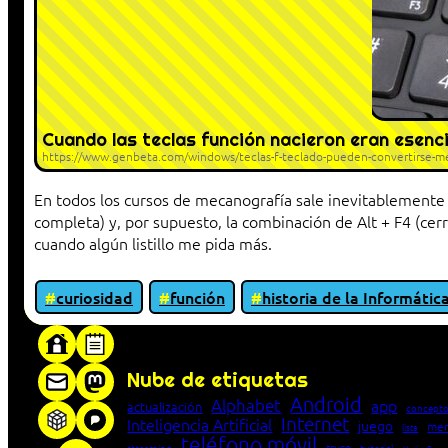
Cuando las teclas función nacieron eran esenci
https://www.genbeta.com/windows/teclas-f-teclado-pueden-convertirse-mej
En todos los cursos de mecanografía sale inevitablemente e
completa) y, por supuesto, la combinación de Alt + F4 (cerr
cuando algún listillo me pida más.
curiosidad
función
historia de la Informátic
«Proxy: sistema que actúa como intermediar
Nube de etiquetas
Android
Alphabet
app
actualización
concepto
Internet
Inteligencia Artificial
juego
men
lista
teléfono móvil
truco
streaming
tutorial