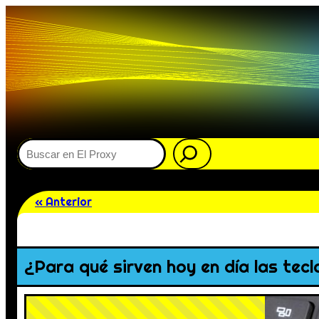
Buscar
« Anterior
¿Para qué sirven hoy en día las tecl