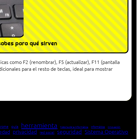
 sabes para qué sirven
cas como F2 (renombrar), F5 (actualizar), F11 (pantalla
cionales para el resto de teclas, ideal para mostrar
herramienta
hrome
guía
Informática
historia de la Informática
innovación
seguridad
edad
privacidad
Sistema Operativo
red social