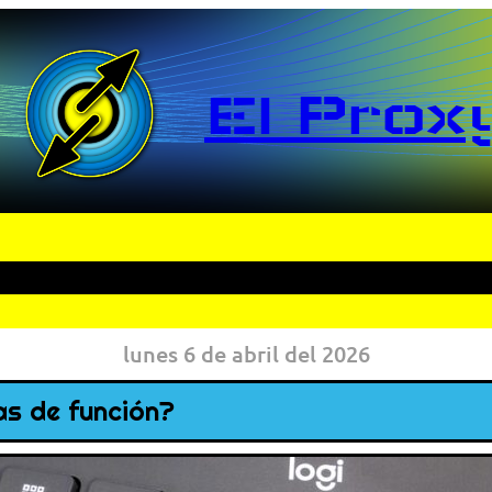
El Prox
lunes 6 de abril del 2026
as de función?