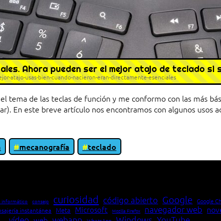
ales. Ahora pueden ser el mejor atajo de teclado si
or-atajo-usas-bien-cuando-nacieron-eran-directamente-esenciales
l tema de las teclas de función y me conformo con las más bási
ar). En este breve artículo nos encontramos con algunos usos adi
a
mecanografía
teclado
io entre cliente y servidor en una red»
curiosidad
Google
código abierto
Google C
 informático
consejo
navegador web
nov
Microsoft
Meta
sajería instantánea
Mozilla Firefox
Windows
vídeo
webapp
YouTube
web
WhatsApp