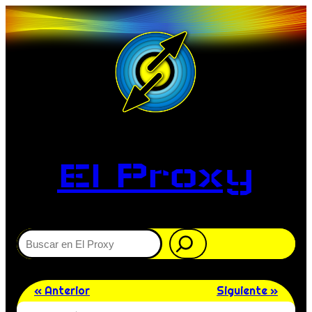
El Proxy
Buscar
« Anterior
Siguiente »