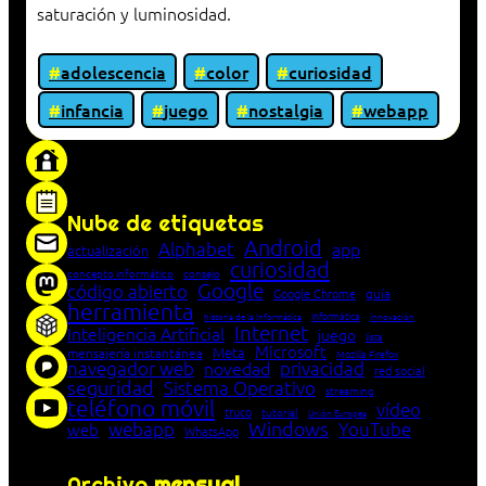
saturación y luminosidad.
adolescencia
color
curiosidad
infancia
juego
nostalgia
webapp
«Proxy: sistema que actúa como intermediario
entre cliente y servidor en una red»
Nube de etiquetas
Android
Alphabet
app
actualización
curiosidad
concepto informático
consejo
Google
código abierto
Google Chrome
guía
herramienta
Informática
historia de la Informática
innovación
Internet
Inteligencia Artificial
juego
lista
Microsoft
Meta
mensajería instantánea
Mozilla Firefox
navegador web
novedad
privacidad
red social
seguridad
Sistema Operativo
streaming
teléfono móvil
vídeo
truco
tutorial
Unión Europea
Windows
webapp
YouTube
web
WhatsApp
Archivo
mensual