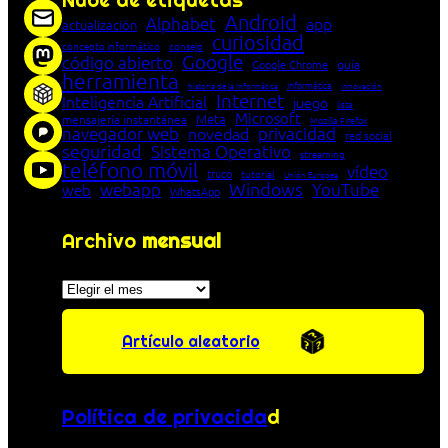
Nube de etiquetas
Android
Alphabet
app
actualización
curiosidad
concepto informático
consejo
Google
código abierto
Google Chrome
guía
herramienta
Informática
historia de la Informática
innovación
Internet
Inteligencia Artificial
juego
lista
Microsoft
Meta
mensajería instantánea
Mozilla Firefox
navegador web
novedad
privacidad
red social
seguridad
Sistema Operativo
streaming
teléfono móvil
vídeo
truco
tutorial
Unión Europea
Windows
webapp
YouTube
web
WhatsApp
Archivo
mensual
Archivos
Artículo aleatorio
Política de privacida
d