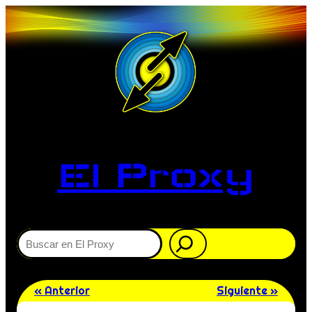
El Proxy
Buscar
« Anterior
Siguiente »