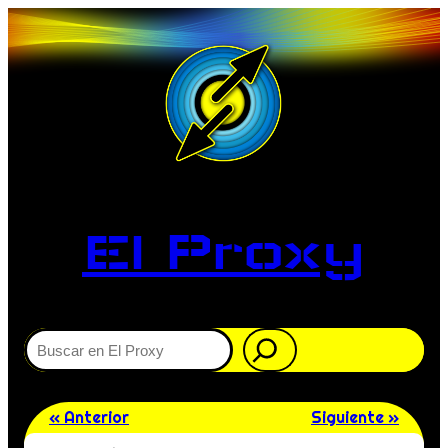
El Proxy
Buscar
« Anterior
Siguiente »