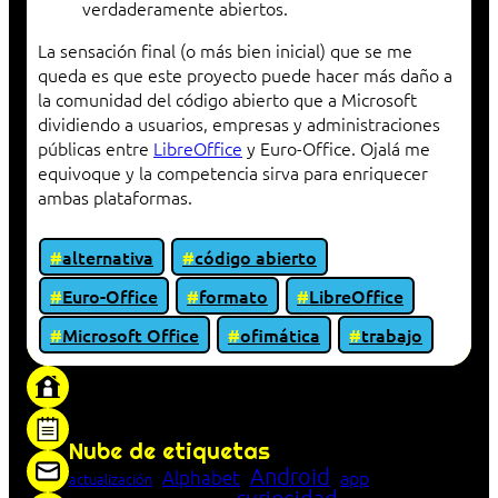
verdaderamente abiertos.
La sensación final (o más bien inicial) que se me
queda es que este proyecto puede hacer más daño a
la comunidad del código abierto que a Microsoft
dividiendo a usuarios, empresas y administraciones
públicas entre
LibreOffice
y Euro-Office. Ojalá me
equivoque y la competencia sirva para enriquecer
ambas plataformas.
alternativa
código abierto
Euro-Office
formato
LibreOffice
Microsoft Office
ofimática
trabajo
«Proxy: sistema que actúa como intermediario
entre cliente y servidor en una red»
Nube de etiquetas
Android
Alphabet
app
actualización