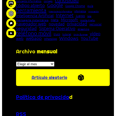
curiosidad
concepto informático
consejo
Google
código abierto
Google Chrome
guía
herramienta
Informática
historia de la Informática
innovación
Internet
Inteligencia Artificial
juego
lista
Microsoft
Meta
mensajería instantánea
Mozilla Firefox
navegador web
novedad
privacidad
red social
seguridad
Sistema Operativo
streaming
teléfono móvil
vídeo
truco
tutorial
Unión Europea
Windows
webapp
YouTube
web
WhatsApp
Archivo
mensual
Archivos
Artículo aleatorio
Política de privacida
d
RSS