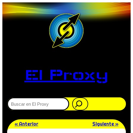
El Proxy
Buscar
« Anterior
Siguiente »