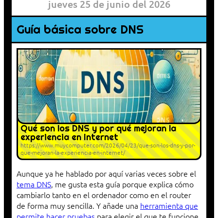
jueves 25 de junio del 2026
Guía básica sobre DNS
Qué son los DNS y por qué mejoran la
experiencia en Internet
https://www.muycomputer.com/2026/04/23/que-son-los-dns-y-por-
que-mejoran-la-experiencia-en-internet/
Aunque ya he hablado por aquí varias veces sobre el
tema DNS
, me gusta esta guía porque explica cómo
cambiarlo tanto en el ordenador como en el router
de forma muy sencilla. Y añade una
herramienta que
permite hacer pruebas
para elegir el que te funcione