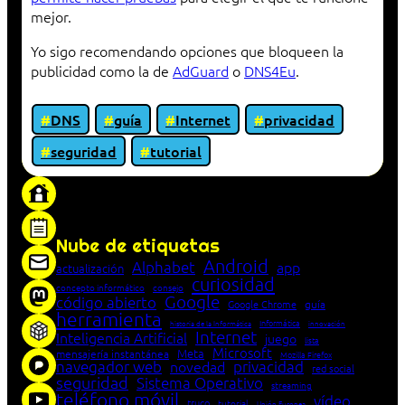
mejor.
Yo sigo recomendando opciones que bloqueen la
publicidad como la de
AdGuard
o
DNS4Eu
.
DNS
guía
Internet
privacidad
seguridad
tutorial
«Proxy: sistema que actúa como intermediario
entre cliente y servidor en una red»
Nube de etiquetas
Android
Alphabet
app
actualización
curiosidad
concepto informático
consejo
Google
código abierto
Google Chrome
guía
herramienta
Informática
historia de la Informática
innovación
Internet
Inteligencia Artificial
juego
lista
Microsoft
Meta
mensajería instantánea
Mozilla Firefox
navegador web
novedad
privacidad
red social
seguridad
Sistema Operativo
streaming
teléfono móvil
vídeo
truco
tutorial
Unión Europea