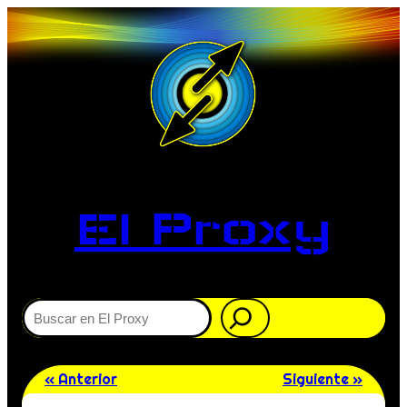
El Proxy
Buscar
« Anterior
Siguiente »