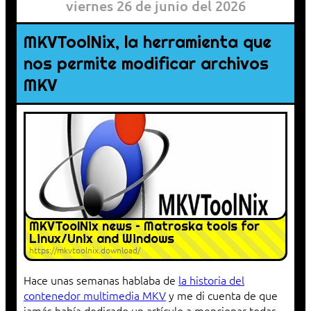
viernes 26 de junio del 2026
MKVToolNix, la herramienta que
nos permite modificar archivos
MKV
MKVToolNix news – Matroska tools for
Linux/Unix and Windows
https://mkvtoolnix.download/
Hace unas semanas hablaba de
la historia del
contenedor multimedia MKV
y me di cuenta de que
jamás había dedicado un artículo a mencionar todas