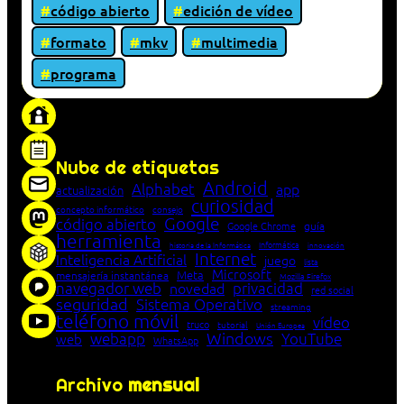
código abierto
edición de vídeo
formato
mkv
multimedia
programa
«Proxy: sistema que actúa como intermediario
entre cliente y servidor en una red»
Nube de etiquetas
Android
Alphabet
app
actualización
curiosidad
concepto informático
consejo
Google
código abierto
Google Chrome
guía
herramienta
Informática
historia de la Informática
innovación
Internet
Inteligencia Artificial
juego
lista
Microsoft
Meta
mensajería instantánea
Mozilla Firefox
navegador web
novedad
privacidad
red social
seguridad
Sistema Operativo
streaming
teléfono móvil
vídeo
truco
tutorial
Unión Europea
Windows
webapp
YouTube
web
WhatsApp
Archivo
mensual