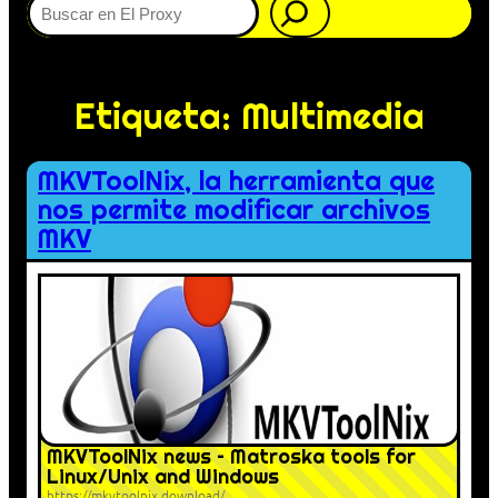
Etiqueta:
Multimedia
MKVToolNix, la herramienta que
nos permite modificar archivos
MKV
MKVToolNix news – Matroska tools for
Linux/Unix and Windows
https://mkvtoolnix.download/