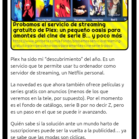
Probamos el servicio de streaming
gratuito de Plex: un pequeño oasis para
amantes del cine de serie B… y poco más
https://www.genbeta.com/a-fondo/probamos-servicio-streaming-
gratuito-plex-pequeno-oasis-para-amantes-cine-serie-b-poco
Plex ha sido mi “descubrimiento” del año. Es un
servicio que te permite usar tu ordenador como
servidor de streaming, un Netflix personal.
La novedad es que ahora también ofrece películas y
series gratis con anuncios (menos de los que
veremos en la tele, por supuesto). Por el momento
es el fondo de catálogo, serie B por no decir Z, pero
es un paso en el que se puede ir avanzando.
Quién sabe si la solución ante un mundo harto de
suscripciones puede ser la vuelta a la publicidad… ya
se sabe que las modas son cíclicas.