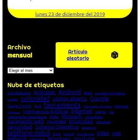
lunes 23 de diciembre del 2019
Archivo
Artículo
mensual
aleatorio
Archivos
Nube de etiquetas
Android
Alphabet
app
actualización
concepto informático
curiosidad
Google
código abierto
consejo
herramienta
Google Chrome
guía
Informática
historia de la Informática
Internet
Inteligencia Artificial
juego
lista
innovación
Microsoft
Meta
mensajería instantánea
Mozilla Firefox
navegador web
novedad
privacidad
red social
seguridad
Sistema Operativo
streaming
teléfono móvil
vídeo
web
truco
tutorial
Unión Europea
Windows
webapp
YouTube
WhatsApp