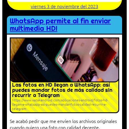
viernes 3 de noviembre del 2023
WhatsApp permite al fin enviar
multimedia HD!
Las fotos en HD llegan a WhatsApp: así
puedes mandar fotos de más calidad sin
recurrir a Telegram
https://www.xatakandroid.com/aplicaciones-android/fotos-hd-
llegan-a-whatsapp-asi-puedes-mandar-fotos-calidad-recurrir-a-
telegram
Se acabó pedir que me envíen los archivos originales
cuando quiero una foto con calidad decente.