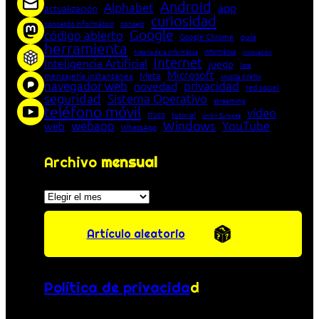
Android
Alphabet
app
actualización
curiosidad
concepto informático
consejo
Google
código abierto
Google Chrome
guía
herramienta
Informática
historia de la Informática
innovación
Internet
Inteligencia Artificial
juego
lista
Microsoft
Meta
mensajería instantánea
Mozilla Firefox
navegador web
novedad
privacidad
red social
seguridad
Sistema Operativo
streaming
teléfono móvil
vídeo
truco
tutorial
Unión Europea
Windows
webapp
YouTube
web
WhatsApp
Archivo
mensual
Archivos
Artículo aleatorio
Política de privacida
d