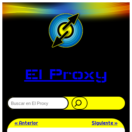
El Proxy
Buscar
« Anterior
Siguiente »