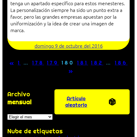
tenga un apartado específico para estos menesteres.
La personalización siempre ha sido un punto extra a
favor, pero las grandes empresas apuestan por la
uniformización y la idea de crear una imagen de
marca.
domingo 9 de octubre del 2016
«
1
…
178
179
180
181
182
…
186
»
Archivo
Artículo
mensual
aleatorio
Archivos
Nube de etiquetas