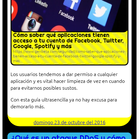
Cómo saber qué aplicaciones tienen
acceso a tu cuenta de Facebook, Twitter,
Google, Spotify y más
https://www.genbeta.com/seguridad/como-saber-que-aplicaciones-
tienen-acceso-a-tu-cuenta-de-facebook-twitter-google-spotify-y-
mas
Los usuarios tendemos a dar permiso a cualquier
aplicación y es vital hacer limpieza de vez en cuando
para evitarnos posibles sustos.
Con esta guía ultrasencilla ya no hay excusa para
demorarlo más.
domingo 23 de octubre del 2016
¿Qué es un ataque DDoS y cómo