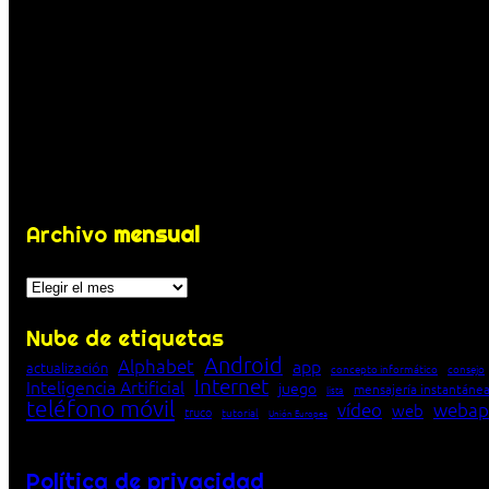
Archivo
mensual
Archivos
Nube de etiquetas
Android
Alphabet
app
actualización
concepto informático
consejo
Internet
Inteligencia Artificial
juego
mensajería instantáne
lista
teléfono móvil
vídeo
webap
web
truco
tutorial
Unión Europea
Política de privacidad