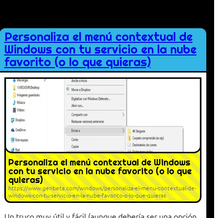
Personaliza el menú contextual de
Windows con tu servicio en la nube
favorito (o lo que quieras)
Personaliza el menú contextual de Windows
con tu servicio en la nube favorito (o lo que
quieras)
https://www.genbeta.com/windows/personaliza-el-menu-contextual-de-
windows-con-tu-servicio-en-la-nube-favorito-o-lo-que-quieras
Un truco muy útil y fácil (aunque debería ser una opción