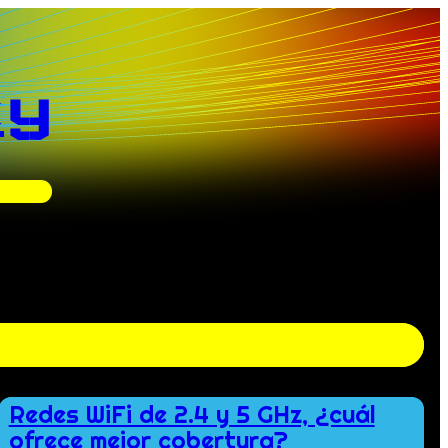
xy
Redes WiFi de 2.4 y 5 GHz, ¿cuál
ofrece mejor cobertura?