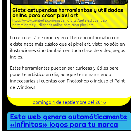
Siete estupendas herramientas y utilidades
online para crear pixel art
https://www.genbeta.com/imagen-digital/siete-estupendas-
herramientas-y-utilidades-online-para-crear-pixel-art
Lo retro está de moda y en el terreno informático no
existe nada más clásico que el pixel art, visto no sólo en
ilustraciones sino también en toda clase de videojuegos
indies.
Estas herramientas pueden ser curiosas y útiles para
ponerte artístico un día, aunque terminan siendo
innecesarias si cuentas con Photoshop o incluso el Paint
de Windows.
domingo 4 de septiembre del 2016
Esta web genera automáticamente
«infinitos» logos para tu marca