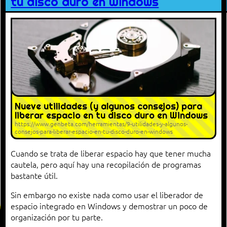
tu disco duro en Windows
Nueve utilidades (y algunos consejos) para
liberar espacio en tu disco duro en Windows
https://www.genbeta.com/herramientas/9-utilidades-y-algunos-
consejos-para-liberar-espacio-en-tu-disco-duro-en-windows
Cuando se trata de liberar espacio hay que tener mucha
cautela, pero aquí hay una recopilación de programas
bastante útil.
Sin embargo no existe nada como usar el liberador de
espacio integrado en Windows y demostrar un poco de
organización por tu parte.