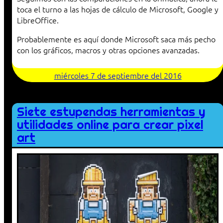
toca el turno a las hojas de cálculo de Microsoft, Google y
LibreOffice.
Probablemente es aquí donde Microsoft saca más pecho
con los gráficos, macros y otras opciones avanzadas.
miércoles 7 de septiembre del 2016
Siete estupendas herramientas y
utilidades online para crear pixel
art