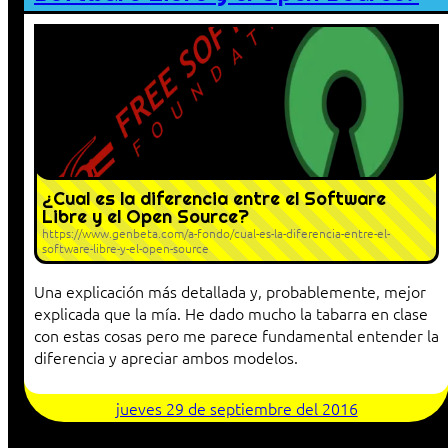
¿Cual es la diferencia entre el Software
Libre y el Open Source?
https://www.genbeta.com/a-fondo/cual-es-la-diferencia-entre-el-
software-libre-y-el-open-source
Una explicación más detallada y, probablemente, mejor
explicada que la mía. He dado mucho la tabarra en clase
con estas cosas pero me parece fundamental entender la
diferencia y apreciar ambos modelos.
jueves 29 de septiembre del 2016