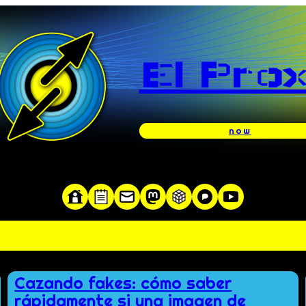
El Pro
now
te y servidor en una red»
Cazando fakes: cómo saber
rápidamente si una imagen de