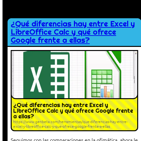
¿Qué diferencias hay entre Excel y
LibreOffice Calc y qué ofrece
Google frente a ellas?
¿Qué diferencias hay entre Excel y
LibreOffice Calc y qué ofrece Google frente
a ellas?
https://www.genbeta.com/herramientas/que-diferencias-hay-entre-
excel-y-libreoffice-calc-y-que-ofrece-google-frente-a-ellas
Seguimos con las comparaciones en la ofimática, ahora le