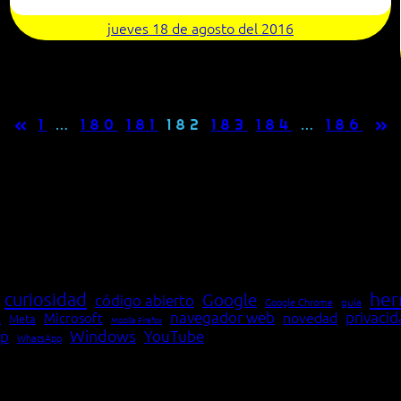
jueves 18 de agosto del 2016
«
»
1
…
180
181
182
183
184
…
186
her
curiosidad
Google
código abierto
Google Chrome
guía
navegador web
novedad
privaci
Microsoft
Meta
a
Mozilla Firefox
Windows
p
YouTube
WhatsApp