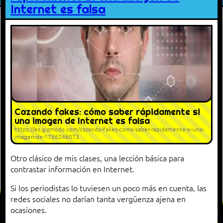
Internet es falsa
Cazando fakes: cómo saber rápidamente si
una imagen de Internet es falsa
https://es.gizmodo.com/cazando-fakes-como-saber-rapidamente-si-una-
imagen-de-1786246073
Otro clásico de mis clases, una lección básica para
contrastar información en Internet.
Si los periodistas lo tuviesen un poco más en cuenta, las
redes sociales no darían tanta vergüenza ajena en
ocasiones.