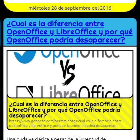
miércoles 28 de septiembre del 2016
¿Cual es la diferencia entre
OpenOffice y LibreOffice y por qué
OpenOffice podría desaparecer?
¿Cual es la diferencia entre OpenOffice y
LibreOffice y por qué OpenOffice podría
desaparecer?
https://www.genbeta.com/herramientas/cual-es-la-diferencia-entre-
openoffice-y-libreoffice-y-por-que-la-primera-podria-desaparecer
Una duda ya clásica a pesar de la juventud de