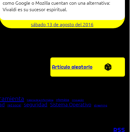
como Google o Mozilla cuentan con una alternativa:
Vivaldi es su sucesor espiritual.
sábado 13 de agosto del 2016
Artículo aleatorio
ramienta
Informática
historia de la Informática
innovación
seguridad
dad
Sistema Operativo
red social
streaming
RSS