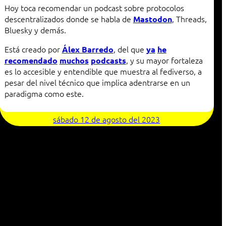
Hoy toca recomendar un podcast sobre protocolos
descentralizados donde se habla de
, Threads,
Mastodon
Bluesky y demás.
Está creado por
, del que
Álex Barredo
ya
he
, y su mayor fortaleza
recomendado
muchos
podcasts
es lo accesible y entendible que muestra al fediverso, a
pesar del nivel técnico que implica adentrarse en un
paradigma como este.
sábado 12 de agosto del 2023