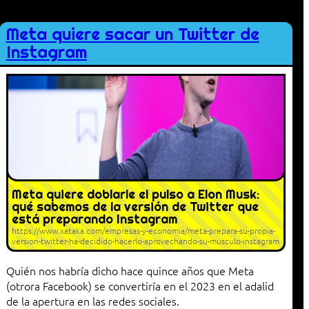
Meta quiere sacar un Twitter de
Instagram
Meta quiere doblarle el pulso a Elon Musk:
qué sabemos de la versión de Twitter que
está preparando Instagram
https://www.xataka.com/empresas-y-economia/meta-prepara-su-propia-
version-twitter-ha-decidido-hacerlo-aprovechando-su-musculo-instagram
Quién nos habría dicho hace quince años que Meta
(otrora Facebook) se convertiría en el 2023 en el adalid
de la apertura en las redes sociales.