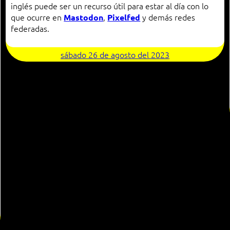
inglés puede ser un recurso útil para estar al día con lo
que ocurre en
,
y demás redes
Mastodon
Pixelfed
federadas.
sábado 26 de agosto del 2023