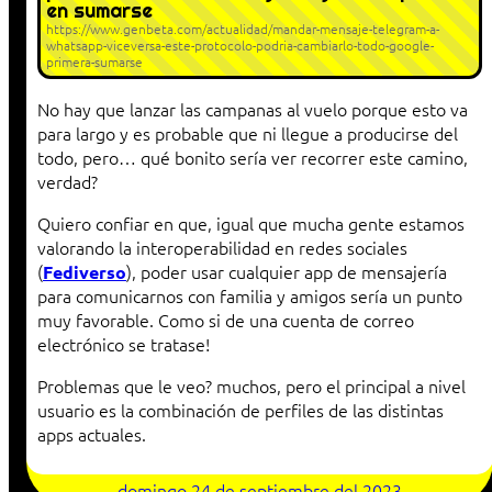
en sumarse
https://www.genbeta.com/actualidad/mandar-mensaje-telegram-a-
whatsapp-viceversa-este-protocolo-podria-cambiarlo-todo-google-
primera-sumarse
No hay que lanzar las campanas al vuelo porque esto va
para largo y es probable que ni llegue a producirse del
todo, pero… qué bonito sería ver recorrer este camino,
verdad?
Quiero confiar en que, igual que mucha gente estamos
valorando la interoperabilidad en redes sociales
(
), poder usar cualquier app de mensajería
Fediverso
para comunicarnos con familia y amigos sería un punto
muy favorable. Como si de una cuenta de correo
electrónico se tratase!
Problemas que le veo? muchos, pero el principal a nivel
usuario es la combinación de perfiles de las distintas
apps actuales.
domingo 24 de septiembre del 2023