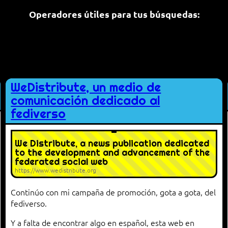
Operadores útiles para tus búsquedas:
ere:
WeDistribute, un medio de
comunicación dedicado al
fediverso
We Distribute, a news publication dedicated
to the development and advancement of the
federated social web
https://www.wedistribute.org
Continúo con mi campaña de promoción, gota a gota, del
fediverso.
Y a falta de encontrar algo en español, esta web en