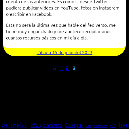
cuenta de las anteriores. Es como si desde Twitter
pudiera publicar vídeos en YouTube, fotos en Instagram
o escribir en Facebook.
Esta no será la última vez que hable del fediverso, me
tiene muy enganchado y me apetece recopilar unos
cuantos recursos básicos en mi día a día.
sábado 15 de julio del 2023
«
1
2
3
her
curiosidad
Google
código abierto
Google Chrome
guía