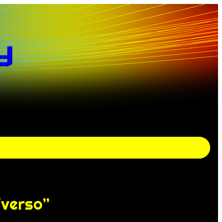
y
iverso”