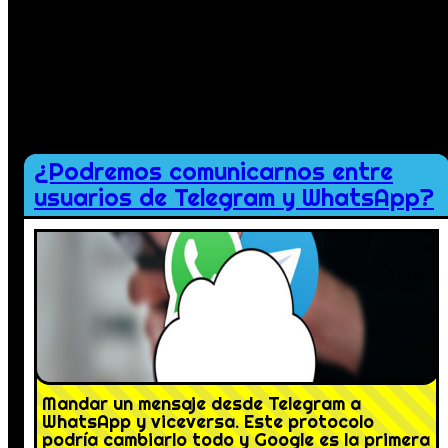
Comillas para buscar una expresión exacta:
«El Proxy»
Guión para evitar búsquedas donde aparezca la palabra a la que se adhi
fediverso -twitter
¿Podremos comunicarnos entre
usuarios de Telegram y WhatsApp?
Mandar un mensaje desde Telegram a
WhatsApp y viceversa. Este protocolo
podría cambiarlo todo y Google es la primera