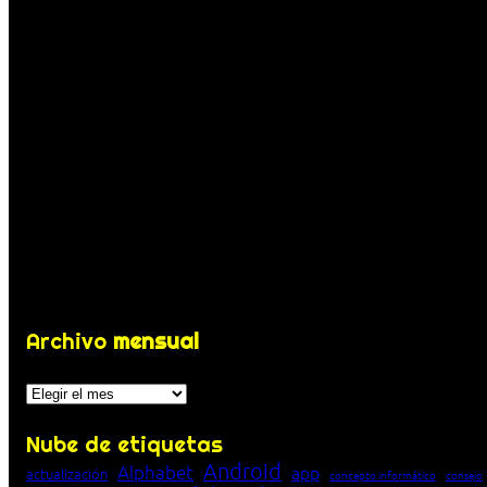
Archivo
mensual
Archivos
Nube de etiquetas
Android
Alphabet
app
actualización
concepto informático
consejo