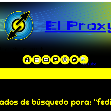
El Prox
te y servidor en una red»
ados de búsqueda para: “fed