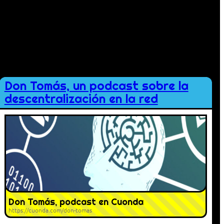
Don Tomás, un podcast sobre la
descentralización en la red
Don Tomás, podcast en Cuonda
https://cuonda.com/don-tomas