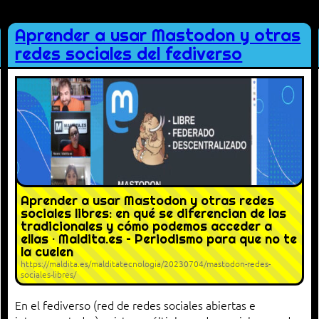
Aprender a usar Mastodon y otras
redes sociales del fediverso
Aprender a usar Mastodon y otras redes
sociales libres: en qué se diferencian de las
tradicionales y cómo podemos acceder a
ellas · Maldita.es – Periodismo para que no te
la cuelen
https://maldita.es/malditatecnologia/20230704/mastodon-redes-
sociales-libres/
En el fediverso (red de redes sociales abiertas e