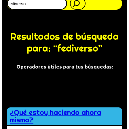
Resultados de búsqueda
para: “fediverso”
Operadores útiles para tus búsquedas:
Comillas para buscar una expresión exacta:
«El Proxy»
Guión para evitar búsquedas donde aparezca la palabra a la que se
adhiere:
fediverso -twitter
¿Qué estoy haciendo ahora
mismo?