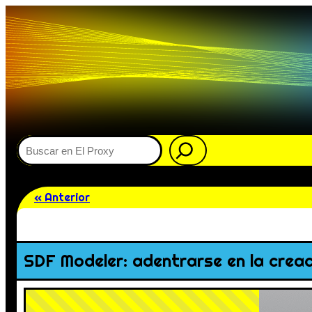
Buscar
« Anterior
SDF Modeler: adentrarse en la creac