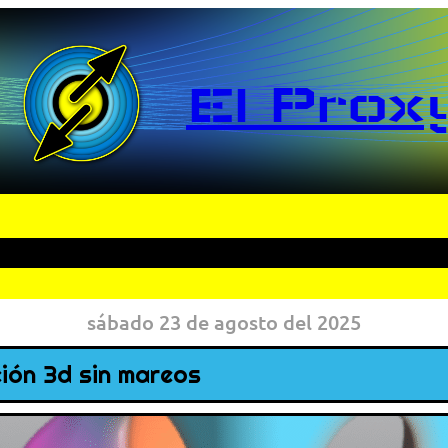
El Prox
sábado 23 de agosto del 2025
ión 3d sin mareos