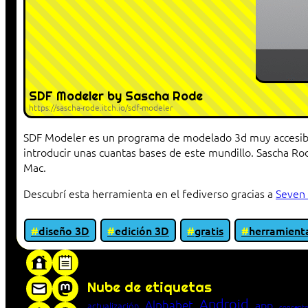
SDF Modeler by Sascha Rode
https://sascha-rode.itch.io/sdf-modeler
SDF Modeler es un programa de modelado 3d muy accesible 
introducir unas cuantas bases de este mundillo. Sascha R
Mac.
Descubrí esta herramienta en el fediverso gracias a
Seven
diseño 3D
edición 3D
gratis
herramient
«Proxy: sistema que actúa como intermediar
Nube de etiquetas
Android
Alphabet
app
actualización
concepto