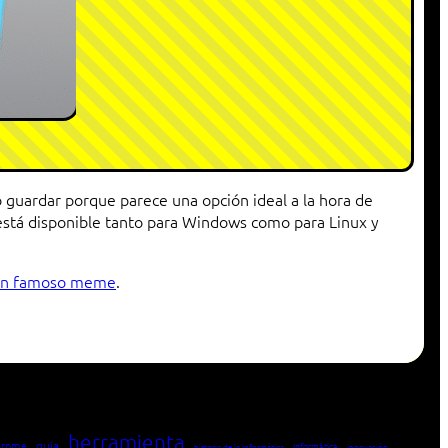
 guardar porque parece una opción ideal a la hora de
está disponible tanto para Windows como para Linux y
 un famoso meme
.
herramienta
hrome
guía
Informática
historia de la Informática
innovación