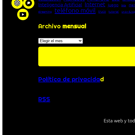
Internet
Inteligencia Artificial
juego
men
lista
teléfono móvil
truco
streaming
tutorial
Unión Euro
Archivo
mensual
Archivos
Política de privacida
d
RSS
Esta web y tod