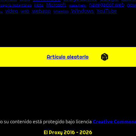
navegador web
nov
Microsoft
Meta
sajería instantánea
Mozilla Firefox
Windows
vídeo
webapp
YouTube
web
WhatsApp
pea
Artículo aleatorio
o su contenido está protegido bajo licencia
Creative Commons
El Proxy 2016 – 2026