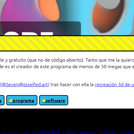
y gratuito (que no de código abierto). Tanto que me la quiero
ode es el creador de este programa de menos de 50 megas que 
 (@Seven@pixelfed.art)
tras hacer con ella la
recreación 3d de
a
programa
software
io entre cliente y servidor en una red»
curiosidad
Google
código abierto
Google C
 informático
consejo