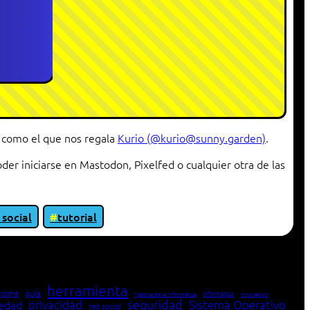
to como el que nos regala
Kurio (@kurio@sunny.garden)
.
der iniciarse en Mastodon, Pixelfed o cualquier otra de las
 social
tutorial
herramienta
hrome
guía
Informática
historia de la Informática
innovación
seguridad
edad
privacidad
Sistema Operativo
red social