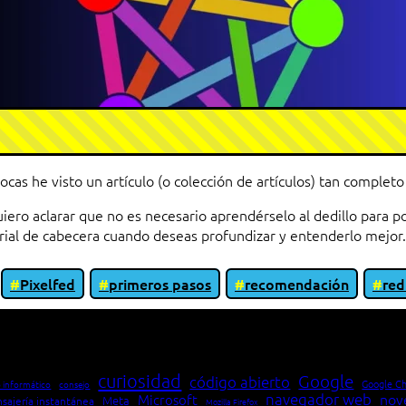
ocas he visto un artículo (o colección de artículos) tan comple
iero aclarar que no es necesario aprendérselo al dedillo para po
ial de cabecera cuando deseas profundizar y entenderlo mejor.
Pixelfed
primeros pasos
recomendación
red
io entre cliente y servidor en una red»
curiosidad
Google
código abierto
Google C
 informático
consejo
navegador web
nov
Microsoft
Meta
sajería instantánea
Mozilla Firefox