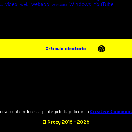
Windows
vídeo
webapp
YouTube
web
WhatsApp
pea
Artículo aleatorio
o su contenido está protegido bajo licencia
Creative Commons
El Proxy 2016 – 2026