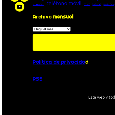
teléfono móvil
truco
streaming
tutorial
Unión Euro
Archivo
mensual
Archivos
Política de privacida
d
RSS
Esta web y tod