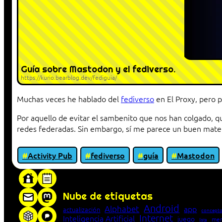
Guía sobre Mastodon y el fediverso.
https://kurio.bearblog.dev/fediguia/
Muchas veces he hablado del
fediverso
en El Proxy, pero p
Por aquello de evitar el sambenito que nos han colgado, qu
redes federadas. Sin embargo, sí me parece un buen mater
Activity Pub
fediverso
guía
Mastodon
«Proxy: sistema que actúa como intermediar
Nube de etiquetas
Android
Alphabet
app
actualización
concepto
Internet
Inteligencia Artificial
juego
men
lista