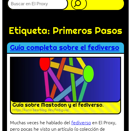
Etiqueta:
Primeros Pasos
Guía completa sobre el fediverso
Guía sobre Mastodon y el fediverso.
https://kurio.bearblog.dev/fediguia/
Muchas veces he hablado del
fediverso
en El Proxy,
pero pocas he visto un artículo (o colección de