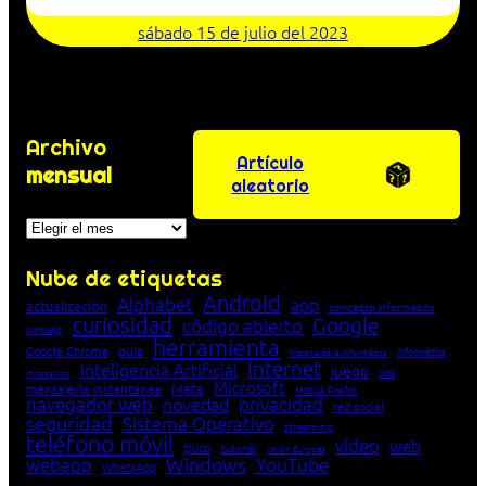
sábado 15 de julio del 2023
Archivo
Artículo
mensual
aleatorio
Archivos
Nube de etiquetas
Android
Alphabet
app
actualización
concepto informático
curiosidad
Google
código abierto
consejo
herramienta
Google Chrome
guía
Informática
historia de la Informática
Internet
Inteligencia Artificial
juego
lista
innovación
Microsoft
Meta
mensajería instantánea
Mozilla Firefox
navegador web
novedad
privacidad
red social
seguridad
Sistema Operativo
streaming
teléfono móvil
vídeo
web
truco
tutorial
Unión Europea
Windows
webapp
YouTube
WhatsApp