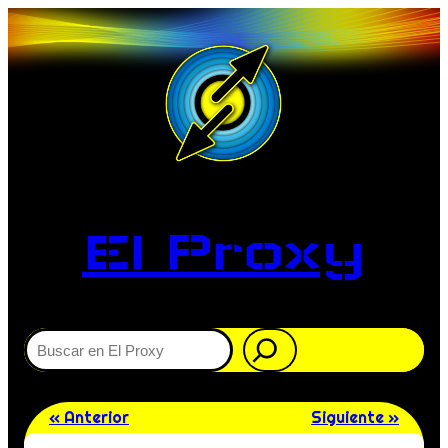
El Proxy
Buscar
« Anterior
Siguiente »