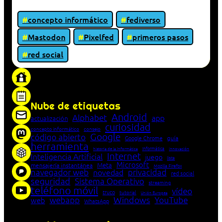
concepto informático
fediverso
Mastodon
Pixelfed
primeros pasos
red social
«Proxy: sistema que actúa como intermediario
entre cliente y servidor en una red»
Nube de etiquetas
Android
Alphabet
app
actualización
curiosidad
concepto informático
consejo
Google
código abierto
Google Chrome
guía
herramienta
Informática
historia de la Informática
innovación
Internet
Inteligencia Artificial
juego
lista
Microsoft
Meta
mensajería instantánea
Mozilla Firefox
navegador web
novedad
privacidad
red social
seguridad
Sistema Operativo
streaming
teléfono móvil
vídeo
truco
tutorial
Unión Europea
Windows
webapp
YouTube
web
WhatsApp