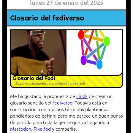
lunes 27 de enero del 2025
Glosario del fediverso
Glosario del Fedi
https://lind.archipielago.uno/glosario-del-fedi
Me ha gustado la propuesta de
Lindk
de crear un
glosario sencillo del
fediverso
. Todavía está en
construcción, con muchos términos planteados
pendientes de definir, pero me parece un buen punto
de partida para toda la gente que va llegando a
Mastodon
,
Pixelfed
y compañía.