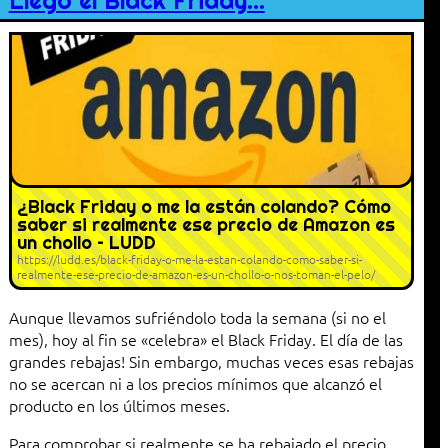
Llegó el Black Friday…
¿Black Friday o me la están colando? Cómo
saber si realmente ese precio de Amazon es
un chollo – LUDD
https://ludd.es/black-friday-o-me-la-estan-colando-como-saber-si-
realmente-ese-precio-de-amazon-es-un-chollo-o-nos-toman-el-pelo/
Aunque llevamos sufriéndolo toda la semana (si no el
mes), hoy al fin se «celebra» el Black Friday. El día de las
grandes rebajas! Sin embargo, muchas veces esas rebajas
no se acercan ni a los precios mínimos que alcanzó el
producto en los últimos meses.
Para comprobar si realmente se ha rebajado el precio