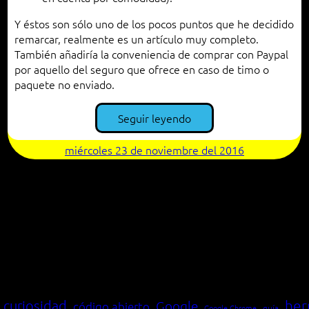
Y éstos son sólo uno de los pocos puntos que he decidido
remarcar, realmente es un artículo muy completo.
También añadiría la conveniencia de comprar con Paypal
por aquello del seguro que ofrece en caso de timo o
paquete no enviado.
Seguir leyendo
miércoles 23 de noviembre del 2016
her
curiosidad
Google
código abierto
Google Chrome
guía