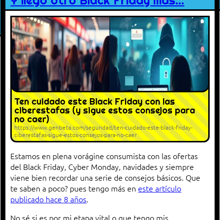
Y llegó otro Black Friday más…
Ten cuidado este Black Friday con las
ciberestafas (y sigue estos consejos para
no caer)
https://www.genbeta.com/seguridad/ten-cuidado-este-black-friday-
ciberestafas-sigue-estos-consejos-para-no-caer
Estamos en plena vorágine consumista con las ofertas
del Black Friday, Cyber Monday, navidades y siempre
viene bien recordar una serie de consejos básicos. Que
te saben a poco? pues tengo más en
este artículo
publicado hace 8 años
.
No sé si es por mi etapa vital o que tengo mis