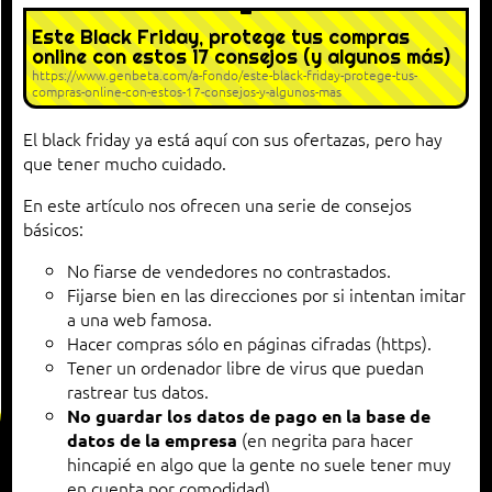
Este Black Friday, protege tus compras
online con estos 17 consejos (y algunos más)
https://www.genbeta.com/a-fondo/este-black-friday-protege-tus-
compras-online-con-estos-17-consejos-y-algunos-mas
El black friday ya está aquí con sus ofertazas, pero hay
que tener mucho cuidado.
En este artículo nos ofrecen una serie de consejos
básicos:
No fiarse de vendedores no contrastados.
Fijarse bien en las direcciones por si intentan imitar
a una web famosa.
Hacer compras sólo en páginas cifradas (https).
Tener un ordenador libre de virus que puedan
rastrear tus datos.
No guardar los datos de pago en la base de
(en negrita para hacer
datos de la empresa
hincapié en algo que la gente no suele tener muy
en cuenta por comodidad).