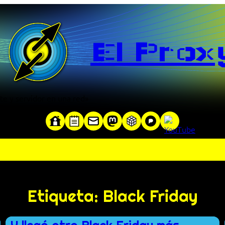
El Prox
te y servidor en una red»
Etiqueta:
Black Friday