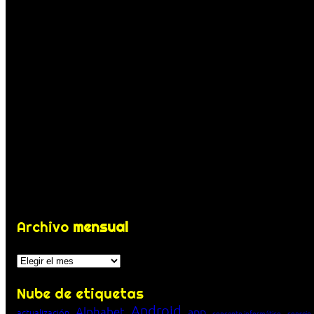
Archivo
mensual
Archivos
Nube de etiquetas
Android
Alphabet
app
actualización
concepto informático
consejo