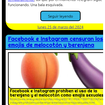
funcionando. Una bala esquivada.
Seguir leyendo
lunes 25 de marzo del 2024
Facebook e Instagram censuran los
emojis de melocotón y berenjena
Facebook e Instagram prohíben el uso de la
berenjena y el melocotón como emojis sexuales
https://www.lavanguardia.com/tecnologia/20191105/471399718224/face
instagram-prohiben-uso-berenjena-melocoton-emojis-sexuales.html