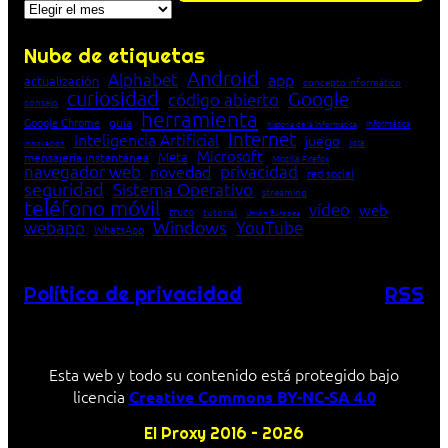
Archivos
Nube de etiquetas
Android
Alphabet
app
actualización
concepto informático
curiosidad
Google
código abierto
consejo
herramienta
Google Chrome
guía
Informática
historia de la Informática
Internet
Inteligencia Artificial
juego
lista
innovación
Microsoft
Meta
mensajería instantánea
Mozilla Firefox
navegador web
novedad
privacidad
red social
seguridad
Sistema Operativo
streaming
teléfono móvil
vídeo
web
truco
tutorial
Unión Europea
Windows
webapp
YouTube
WhatsApp
Política de privacidad
RSS
Esta web y todo su contenido está protegido bajo
licencia
Creative Commons BY-NC-SA 4.0
El Proxy 2016 – 2026