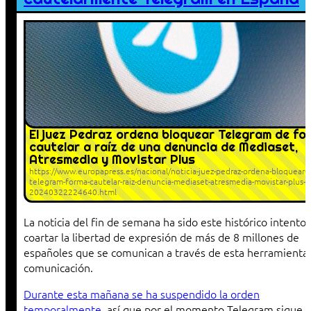
El juez Pedraz ordena bloquear Telegram de fo
cautelar a raíz de una denuncia de Mediaset,
Atresmedia y Movistar Plus
https://www.europapress.es/nacional/noticia-juez-pedraz-ordena-bloquear-
telegram-forma-cautelar-raiz-denuncia-mediaset-atresmedia-movistar-plus-
20240322224640.html
La noticia del fin de semana ha sido este histórico intento
coartar la libertad de expresión de más de 8 millones de
españoles que se comunican a través de esta herramienta
comunicación.
Durante esta mañana se ha suspendido la orden
temporalmente
, así que por el momento Telegram sigue