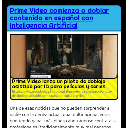
Prime Video comienza a doblar
contenido en español con
Inteligencia Artificial
Prime Video lanza un piloto de doblaje
asistido por IA para películas y series
https://www.mundoplus.tv/tv-digital/prime-video-lanza-un-piloto-
de-doblaje-asistido-por-ia-para-peliculas-y-series/
Una de esas noticias que no pueden sorprender a
nadie con la deriva actual: una multinacional voraz
queriendo ganar más dinero ahorrándose contratar a
profesionales (tradicionalmente muy mal pagados,