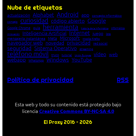
Nube de etiquetas
Android
Alphabet
app
actualización
concepto informático
curiosidad
Google
código abierto
consejo
herramienta
Google Chrome
guía
Informática
historia de la Informática
Internet
Inteligencia Artificial
juego
lista
innovación
Microsoft
Meta
mensajería instantánea
Mozilla Firefox
navegador web
novedad
privacidad
red social
seguridad
Sistema Operativo
streaming
teléfono móvil
vídeo
web
truco
tutorial
Unión Europea
Windows
webapp
YouTube
WhatsApp
Política de privacidad
RSS
Esta web y todo su contenido está protegido bajo
licencia
Creative Commons BY-NC-SA 4.0
El Proxy 2016 – 2026