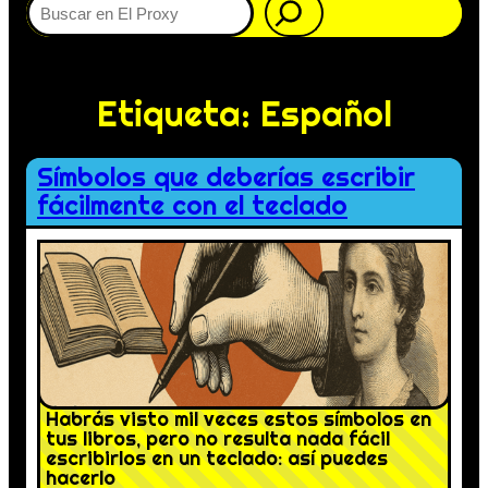
Etiqueta:
Español
Símbolos que deberías escribir
fácilmente con el teclado
Habrás visto mil veces estos símbolos en
tus libros, pero no resulta nada fácil
escribirlos en un teclado: así puedes
hacerlo