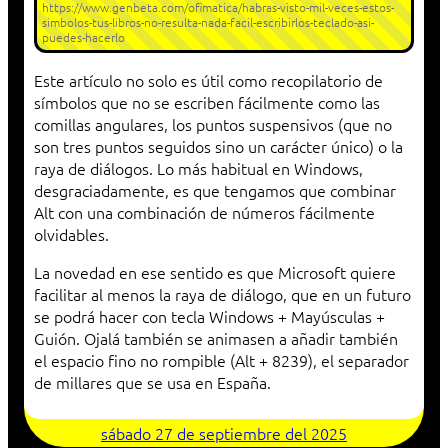
https://www.genbeta.com/ofimatica/habras-visto-mil-veces-estos-
simbolos-tus-libros-no-resulta-nada-facil-escribirlos-teclado-asi-
puedes-hacerlo
Este artículo no solo es útil como recopilatorio de
símbolos que no se escriben fácilmente como las
comillas angulares, los puntos suspensivos (que no
son tres puntos seguidos sino un carácter único) o la
raya de diálogos. Lo más habitual en Windows,
desgraciadamente, es que tengamos que combinar
Alt con una combinación de números fácilmente
olvidables.
La novedad en ese sentido es que Microsoft quiere
facilitar al menos la raya de diálogo, que en un futuro
se podrá hacer con tecla Windows + Mayúsculas +
Guión. Ojalá también se animasen a añadir también
el espacio fino no rompible (Alt + 8239), el separador
de millares que se usa en España.
sábado 27 de septiembre del 2025