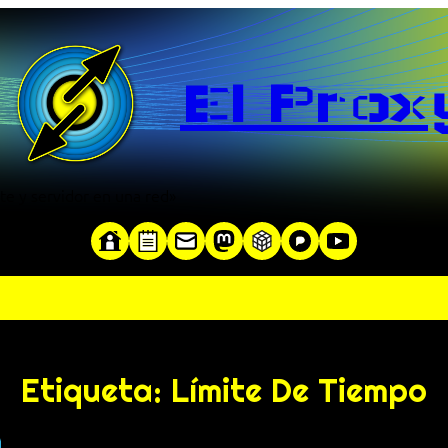
El Prox
te y servidor en una red»
Etiqueta:
Límite De Tiempo