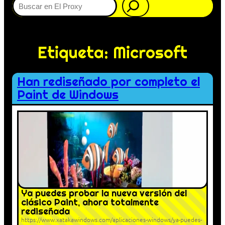
Etiqueta:
Microsoft
Han rediseñado por completo el
Paint de Windows
Ya puedes probar la nueva versión del
clásico Paint, ahora totalmente
rediseñada
https://www.xatakawindows.com/aplicaciones-windows/ya-puedes-