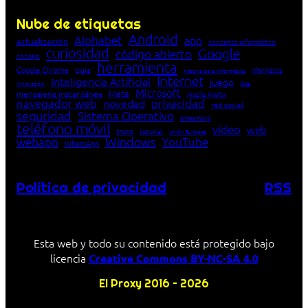
Nube de etiquetas
Android
Alphabet
app
actualización
concepto informático
curiosidad
Google
código abierto
consejo
herramienta
Google Chrome
guía
Informática
historia de la Informática
Internet
Inteligencia Artificial
juego
lista
innovación
Microsoft
Meta
mensajería instantánea
Mozilla Firefox
navegador web
novedad
privacidad
red social
seguridad
Sistema Operativo
streaming
teléfono móvil
vídeo
web
truco
tutorial
Unión Europea
Windows
webapp
YouTube
WhatsApp
Política de privacidad
RSS
Esta web y todo su contenido está protegido bajo
licencia
Creative Commons BY-NC-SA 4.0
El Proxy 2016 – 2026